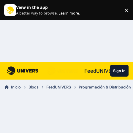
Skip to content
View in the app
×
Di
A better way to browse.
Learn more
.
FeedUNIVERS
Sign In
Inicio
Blogs
FeedUNIVERS
Programación & Distribución