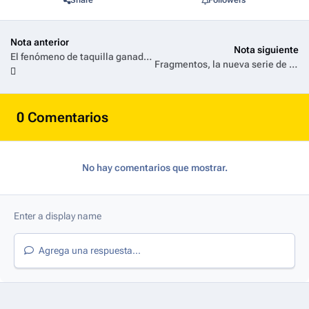
Nota anterior
Nota siguiente
El fenómeno de taquilla ganador del Oscar®, Avatar: Fuego y Cenizas, llega a Disney+ el 24 de junio
Fragmentos, la nueva serie de FX que mezcla suspenso, seducción y obsesión, estrena el 5 de agosto exclusivamente en Disney+
0 Comentarios
No hay comentarios que mostrar.
Agrega una respuesta...