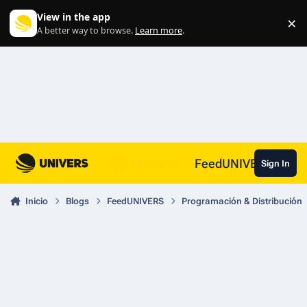
Skip to content
View in the app
×
Di
A better way to browse.
Learn more
.
FeedUNIVERS
Sign In
Inicio
Blogs
FeedUNIVERS
Programación & Distribución