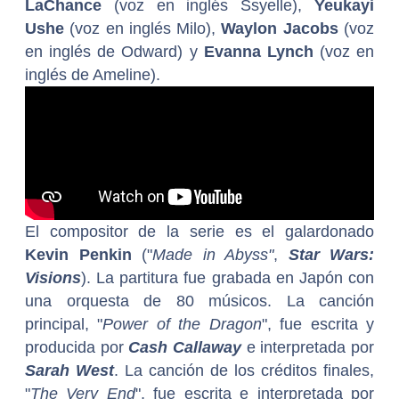
LaChance
(voz en inglés Ssyelle),
Yeukayi
Ushe
(voz en inglés Milo),
Waylon Jacobs
(voz
en inglés de Odward) y
Evanna Lynch
(voz en
inglés de Ameline).
El compositor de la serie es el galardonado
Kevin Penkin
("
Made in Abyss"
,
Star Wars:
Visions
). La partitura fue grabada en Japón con
una orquesta de 80 músicos. La canción
principal, "
Power of the Dragon
", fue escrita y
producida por
Cash Callaway
e interpretada por
Sarah West
. La canción de los créditos finales,
"
The Very End
", fue escrita e interpretada por