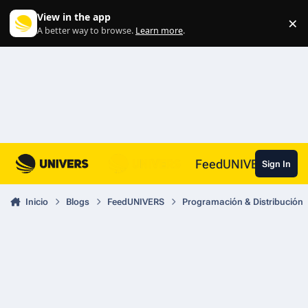
Skip to content
View in the app
×
Di
A better way to browse.
Learn more
.
FeedUNIVERS
Sign In
Inicio
Blogs
FeedUNIVERS
Programación & Distribución