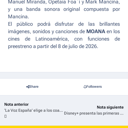
Manuel Miranda, Opetaia Foaʻi y Mark Mancina,
y una banda sonora original compuesta por
Mancina.
El público podrá disfrutar de las brillantes
imágenes, sonidos y canciones de
MOANA
en los
cines de Latinoamérica, con funciones de
preestreno a partir del 8 de julio de 2026.
Share
Followers
Nota anterior
Nota siguiente
‘La Voz España’ elige a los coaches de su próxima edición: Mika, Lola Índigo, Melendi y Malú, muy pronto en Antena 3 Internacional
Disney+ presenta las primeras imágenes de Furia, la nueva serie original dramática que estrena el 27 de julio exclusivamente en Disney+