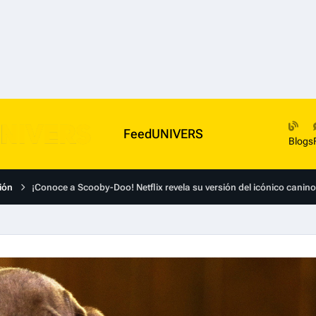
FeedUNIVERS
Blogs
ión
¡Conoce a Scooby-Doo! Netflix revela su versión del icónico canino 