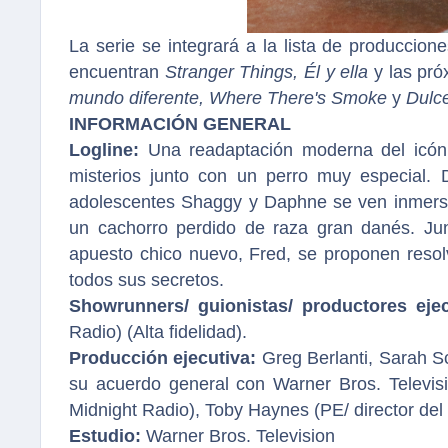
La serie se integrará a la lista de produccion
encuentran
Stranger Things, Él y ella
y las pró
mundo diferente, Where There's Smoke
y
Dulc
INFORMACIÓN GENERAL
Logline:
Una readaptación moderna del icóni
misterios junto con un perro muy especial.
adolescentes Shaggy y Daphne se ven inmers
un cachorro perdido de raza gran danés. Jun
apuesto chico nuevo, Fred, se proponen resol
todos sus secretos.
Showrunners/ guionistas/ productores ejec
Radio) (Alta fidelidad).
Producción ejecutiva:
Greg Berlanti, Sarah S
su acuerdo general con Warner Bros. Televisi
Midnight Radio), Toby Haynes (PE/ director del
Estudio:
Warner Bros. Television