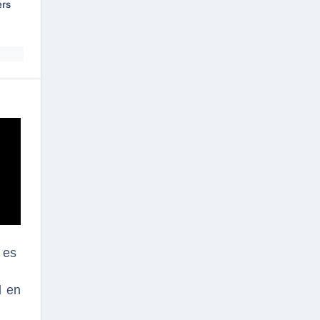
ers
 es
l en