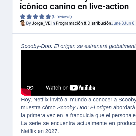
icónico canino en live-action
(0 reviews)
By
Jorge_VE
in
Programación & Distribución
June 8
Jun 8
Scooby-Doo: El origen se estrenará globalmente
Hoy, Netflix invitó al mundo a conocer a Scoo
muestra cómo
Scooby-Doo: El origen
abordará 
la primera vez en la franquicia que el personaj
La serie se encuentra actualmente en producci
Netflix en 2027.