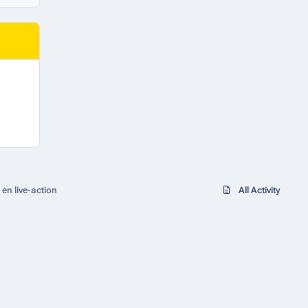
en live-action
All Activity