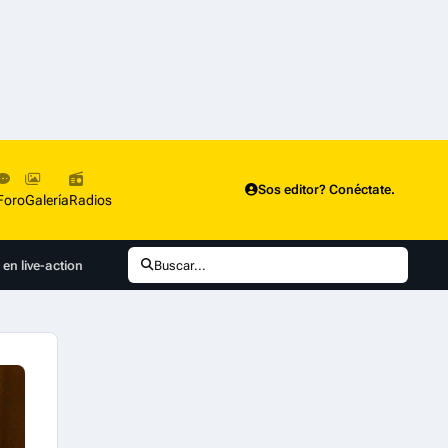
Sos editor? Conéctate.
Foro
Galería
Radios
en live-action
Buscar...