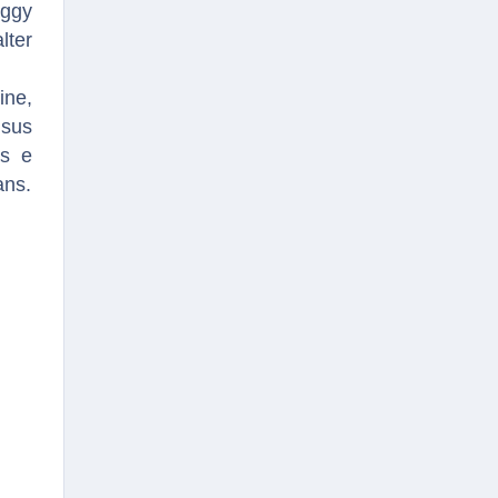
aggy
lter
ine,
 sus
as e
ans.