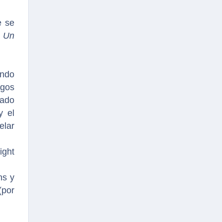
e se
, Un
endo
igos
iado
y el
elar
ight
ns y
(por