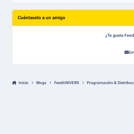
Cuéntaselo a un amigo
¿Te gusta Fee
Em
Inicio
Blogs
FeedUNIVERS
Programación & Distribuc