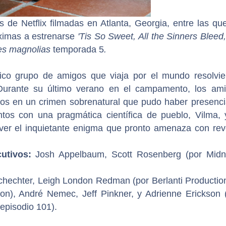
es de Netflix filmadas en Atlanta, Georgia, entre las qu
ximas a estrenarse
'Tis So Sweet, All the Sinners Bleed
es magnolias
temporada 5
.
co grupo de amigos que viaja por el mundo resolvi
 Durante su último verano en el campamento, los am
os en un crimen sobrenatural que pudo haber presenc
tos con una pragmática científica de pueblo, Vilma, 
ver el inquietante enigma que pronto amenaza con rev
utivos:
Josh Appelbaum, Scott Rosenberg (por Midn
chechter, Leigh London Redman (por Berlanti Productio
on), André Nemec, Jeff Pinkner, y Adrienne Erickson 
 episodio 101).