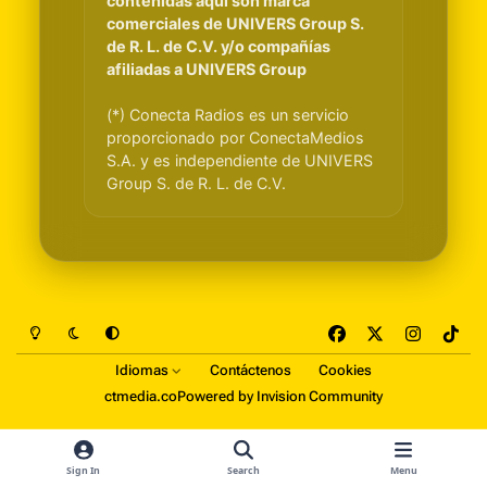
contenidas aquí son marca
comerciales de UNIVERS Group S.
de R. L. de C.V. y/o compañías
afiliadas a UNIVERS Group
(*) Conecta Radios es un servicio
proporcionado por ConectaMedios
S.A. y es independiente de UNIVERS
Group S. de R. L. de C.V.
Light Mode
Dark Mode
System Preference
f
x
i
t
a
n
i
Idiomas
Contáctenos
Cookies
c
s
k
ctmedia.co
Powered by
Invision Community
e
t
t
b
a
o
o
g
k
Sign In
Search
Menu
o
r