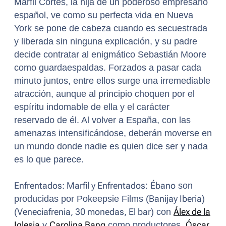
Marfil Cortés, la hija de un poderoso empresario
español, ve como su perfecta vida en Nueva
York se pone de cabeza cuando es secuestrada
y liberada sin ninguna explicación, y su padre
decide contratar al enigmático Sebastián Moore
como guardaespaldas. Forzados a pasar cada
minuto juntos, entre ellos surge una irremediable
atracción, aunque al principio choquen por el
espíritu indomable de ella y el carácter
reservado de él. Al volver a España, con las
amenazas intensificándose, deberán moverse en
un mundo donde nadie es quien dice ser y nada
es lo que parece.
Enfrentados: Marfil y Enfrentados
:
Ébano
son
producidas por Pokeepsie Films (
Banijay Iberia
)
(
Veneciafrenia, 30 monedas, El bar
) con
Álex de la
Iglesia
y
Carolina Bang
como productores,
Óscar