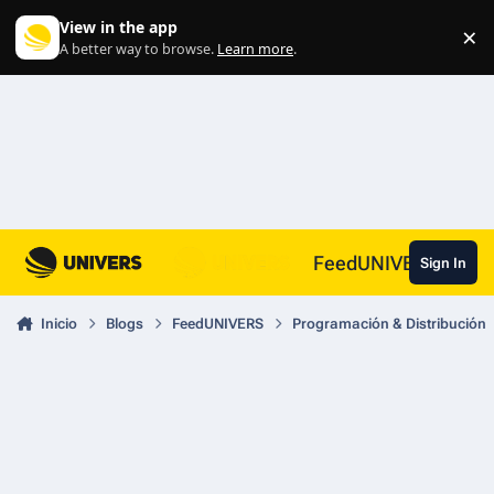
Skip to content
View in the app
×
Di
A better way to browse.
Learn more
.
FeedUNIVERS
Sign In
Inicio
Blogs
FeedUNIVERS
Programación & Distribución