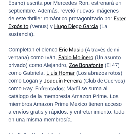
Ébano
) escrita por Mercedes Ron, estrenará en
septiembre. Además, reveló nuevas imágenes
de este thriller romántico protagonizado por
Ester
Expósito
(Venus) y
Hugo Diego García
(
La
sustancia).
Completan el elenco
Eric Masip
(
A través de mi
ventana
) como Iván,
Pablo Molinero
(
Un asunto
privado
) como Alejandro,
Zoe Bonafonte
(
El 47
)
como Gabriela,
Lluís Homar
(
Los abrazos rotos
)
como Logan y
Joaquín Ferreira
(
Club de Cuervos
)
como Ray.
Enfrentados: Marfil
se suma al
catálogo de la membresía Amazon Prime. Los
miembros Amazon Prime México tienen acceso
a envíos gratis y rápidos, y entretenimiento, todo
en una misma membresía.