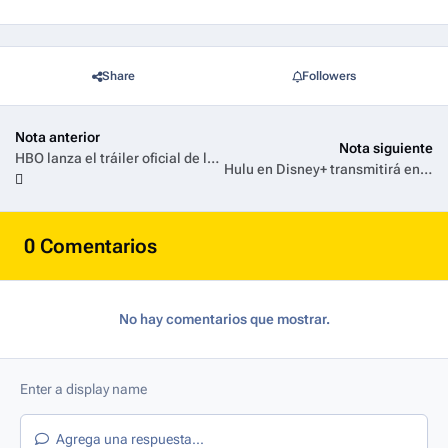
Share
Followers
Nota anterior
Nota siguiente
HBO lanza el tráiler oficial de la tercera temporada de 'La Casa del Dragón'
Hulu en Disney+ transmitirá en vivo y en directo los festivales de música Bonnaroo, Lollapalooza y Austin City Limits
0 Comentarios
No hay comentarios que mostrar.
Agrega una respuesta...