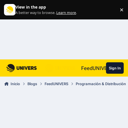
Skip to content
View in the app
×
Di
A better way to browse.
Learn more
.
FeedUNIVERS
Sign In
Inicio
Blogs
FeedUNIVERS
Programación & Distribución