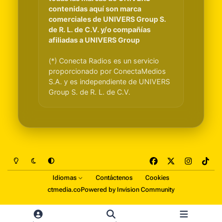
contenidas aquí son marca
comerciales de UNIVERS Group S.
de R. L. de C.V. y/o compañías
afiliadas a UNIVERS Group
(*) Conecta Radios es un servicio
proporcionado por ConectaMedios
S.A. y es independiente de UNIVERS
Group S. de R. L. de C.V.
Light Mode
Dark Mode
System Preference
f
x
i
t
a
n
i
Idiomas
Contáctenos
Cookies
c
s
k
ctmedia.co
Powered by
Invision Community
e
t
t
b
a
o
o
g
k