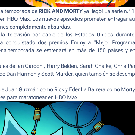
na temporada de
RICK AND MORTY
ya llegó! La serie n.° 
 en HBO Max. Los nuevos episodios prometen entregar a
ciones completamente absurdas.
la televisión por cable de los Estados Unidos durante
a ha conquistado dos premios Emmy a "Mejor Program
ovena temporada se estrenará en más de 150 países y e
ales de Ian Cardoni, Harry Belden, Sarah Chalke, Chris Par
a de Dan Harmon y Scott Marder, quien también se desem
je de Juan Guzmán como Rick y Eder La Barrera como Morty
bles para maratonear en HBO Max.