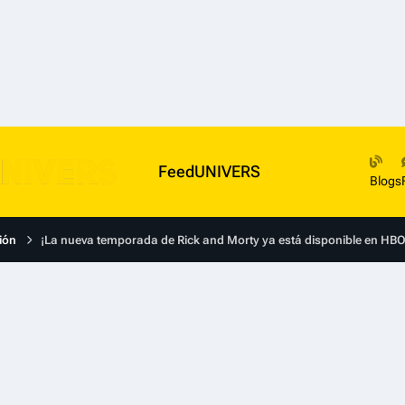
FeedUNIVERS
Blogs
ión
¡La nueva temporada de Rick and Morty ya está disponible en HB