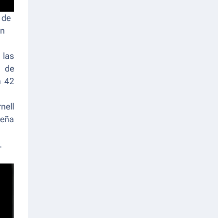
1 de
ún
 las
a de
n 42
nell
peña
.