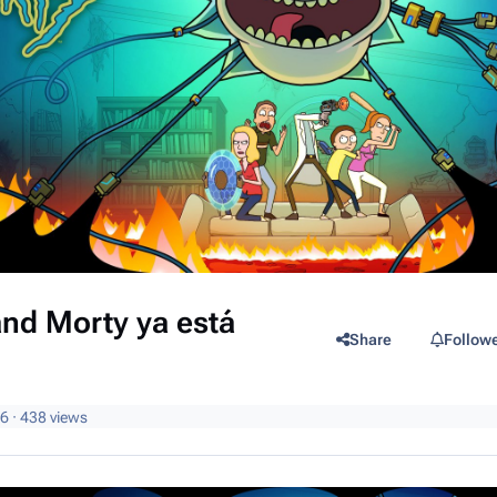
and Morty ya está
Share
Follow
26
· 438 views