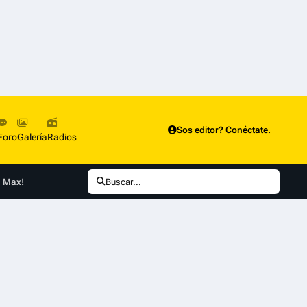
Sos editor? Conéctate.
Foro
Galería
Radios
O Max!
Buscar...