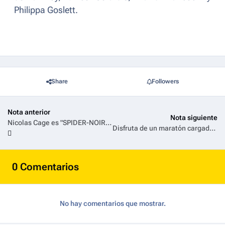
Philippa Goslett.
Share
Followers
Nota anterior
Nota siguiente
Nicolas Cage es "SPIDER-NOIR" en el nuevo tráiler de la serie de Prime Video
Disfruta de un maratón cargado de adrenalina con la colección Rápidos y Furiosos, en exclusiva por Universal+
0 Comentarios
No hay comentarios que mostrar.