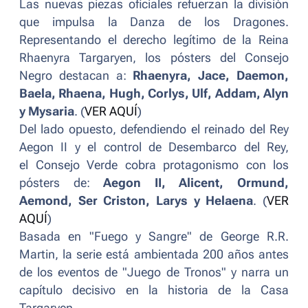
Las nuevas piezas oficiales refuerzan la división
que impulsa la Danza de los Dragones.
Representando el derecho legítimo de la Reina
Rhaenyra Targaryen, los pósters del Consejo
Negro destacan a:
Rhaenyra, Jace, Daemon,
Baela, Rhaena, Hugh, Corlys, Ulf, Addam, Alyn
y Mysaria
. (
VER AQUÍ
)
Del lado opuesto, defendiendo el reinado del Rey
Aegon II y el control de Desembarco del Rey,
el Consejo Verde cobra protagonismo con los
pósters de:
Aegon II, Alicent, Ormund,
Aemond, Ser Criston, Larys y Helaena
. (
VER
AQUÍ
)
Basada en "Fuego y Sangre" de George R.R.
Martin, la serie está ambientada 200 años antes
de los eventos de "Juego de Tronos" y narra un
capítulo decisivo en la historia de la Casa