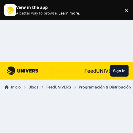
Skip to content
View in the app
×
Di
A better way to browse.
Learn more
.
FeedUNIVERS
Sign In
Inicio
Blogs
FeedUNIVERS
Programación & Distribución