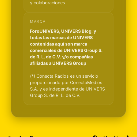
y colaboraciones
MARCA
ForoUNIVERS, UNIVERS Blog, y
todas las marcas de UNIVERS
contenidas aquí son marca
comerciales de UNIVERS Group S.
de R. L. de C.V. y/o compañías
afiliadas a UNIVERS Group
(*) Conecta Radios es un servicio
proporcionado por ConectaMedios
S.A. y es independiente de UNIVERS
Group S. de R. L. de C.V.
Light Mode
Dark Mode
System Preference
f
x
i
t