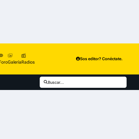
Sos editor? Conéctate.
Foro
Galería
Radios
Buscar...