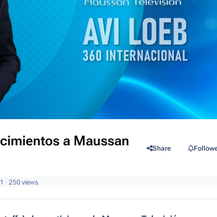
nocimientos a Maussan
Share
Follow
11
· 250 views