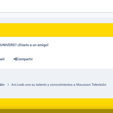
dUNIVERS? ¡Díselo a un amigo!
ail
Compartir
ión
Avi Loeb une su talento y conocimientos a Maussan Televisión