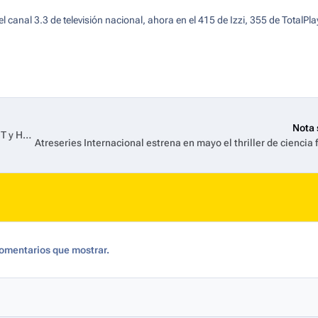
l canal 3.3 de televisión nacional, ahora en el 415 de Izzi, 355 de TotalPla
Nota 
Vive los Premios Gardel 2026 con la transmisión exclusiva de TNT y HBO Max
omentarios que mostrar.