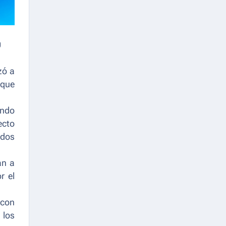
0
zó a
 que
ando
ecto
ados
an a
r el
 con
 los