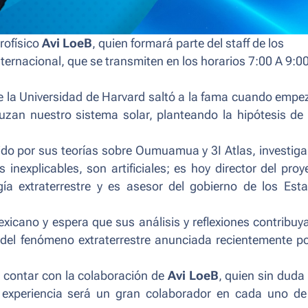
rofísico
Avi LoeB
, quien formará parte del staff de los
nternacional, que se transmiten en los horarios 7:00 A 9:0
de la Universidad de Harvard saltó a la fama cuando empe
uzan nuestro sistema solar, planteando la hipótesis de
ido por sus teorías sobre Oumuamua y 3I Atlas, investig
 inexplicables, son artificiales; es hoy director del proy
logía extraterrestre y es asesor del gobierno de los Est
mexicano y espera que sus análisis y reflexiones contribuy
n del fenómeno extraterrestre anunciada recientemente po
o contar con la colaboración de
Avi LoeB
, quien sin duda
y experiencia será un gran colaborador en cada uno de