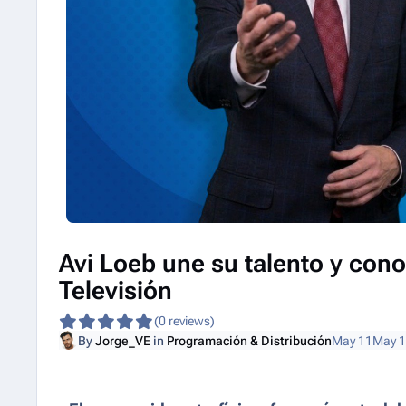
Avi Loeb une su talento y co
Televisión
(0 reviews)
By
Jorge_VE
in
Programación & Distribución
May 11
May 