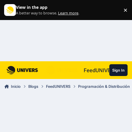
Skip to content
View in the app
×
Di
A better way to browse.
Learn more
.
FeedUNIVERS
Sign In
Inicio
Blogs
FeedUNIVERS
Programación & Distribución