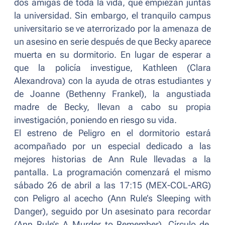
dos amigas de toda la vida, que empiezan juntas
la universidad. Sin embargo, el tranquilo campus
universitario se ve aterrorizado por la amenaza de
un asesino en serie después de que Becky aparece
muerta en su dormitorio. En lugar de esperar a
que la policía investigue, Kathleen (Clara
Alexandrova) con la ayuda de otras estudiantes y
de Joanne (Bethenny Frankel), la angustiada
madre de Becky, llevan a cabo su propia
investigación, poniendo en riesgo su vida.
El estreno de
Peligro en el dormitorio
estará
acompañado por un especial dedicado a las
mejores historias de Ann Rule llevadas a la
pantalla. La programación comenzará el mismo
sábado 26 de abril a las 17:15 (MEX-COL-ARG)
con
Peligro al acecho
(
Ann Rule’s Sleeping with
Danger
), seguido por
Un asesinato para recordar
(
Ann Rule’s A Murder to Remember
),
Círculo de