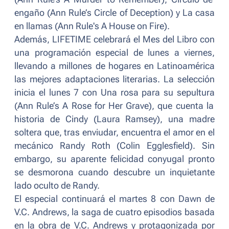
engaño
(
Ann Rule’s Circle of Deception
) y
La casa
en llamas
(
Ann Rule's A House on Fire
).
Además, LIFETIME celebrará el Mes del Libro con
una programación especial de lunes a viernes,
llevando a millones de hogares en Latinoamérica
las mejores adaptaciones literarias. La selección
inicia el lunes 7 con
Una rosa para su sepultura
(
Ann Rule’s A Rose for Her Grave
), que cuenta la
historia de Cindy (Laura Ramsey), una madre
soltera que, tras enviudar, encuentra el amor en el
mecánico Randy Roth (Colin Egglesfield). Sin
embargo, su aparente felicidad conyugal pronto
se desmorona cuando descubre un inquietante
lado oculto de Randy.
El especial continuará el martes 8 con
Dawn
de
V.C. Andrews, la saga de cuatro episodios basada
en la obra de V.C. Andrews y protagonizada por