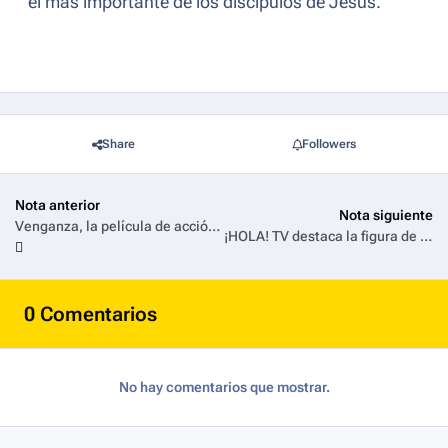
el más importante de los discípulos de Jesús.
Share
Followers
Nota anterior
Nota siguiente
Venganza, la película de acción más ambiciosa de Amazon MGM Studios en México, llega a Prime Video este 17 de abril
¡HOLA! TV destaca la figura de las consortes en las modernas casas reales europeas, con el estreno de ‘Nuevas Reinas’
0 Comentarios
No hay comentarios que mostrar.