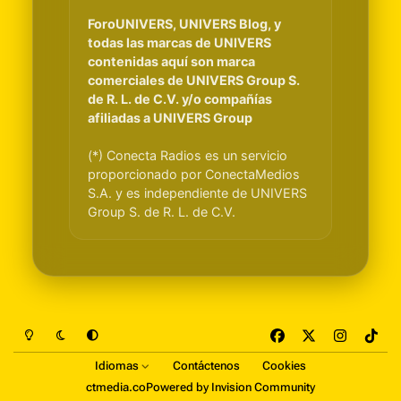
ForoUNIVERS, UNIVERS Blog, y
todas las marcas de UNIVERS
contenidas aquí son marca
comerciales de UNIVERS Group S.
de R. L. de C.V. y/o compañías
afiliadas a UNIVERS Group
(*) Conecta Radios es un servicio
proporcionado por ConectaMedios
S.A. y es independiente de UNIVERS
Group S. de R. L. de C.V.
Light Mode
Dark Mode
System Preference
f
x
i
t
a
n
i
Idiomas
Contáctenos
Cookies
c
s
k
ctmedia.co
Powered by
Invision Community
e
t
t