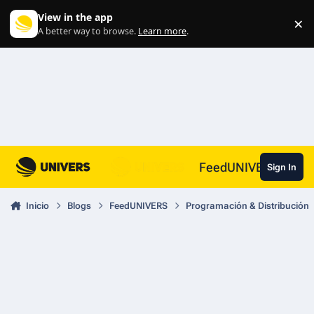
Skip to content
View in the app
×
Di
A better way to browse.
Learn more
.
FeedUNIVERS
Sign In
Inicio
Blogs
FeedUNIVERS
Programación & Distribución