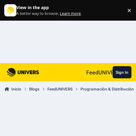
Skip to content
View in the app
×
Di
A better way to browse.
Learn more
.
FeedUNIVERS
Sign In
Inicio
Blogs
FeedUNIVERS
Programación & Distribución