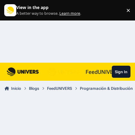
Skip to content
View in the app
×
Di
A better way to browse.
Learn more
.
FeedUNIVERS
Sign In
Inicio
Blogs
FeedUNIVERS
Programación & Distribución