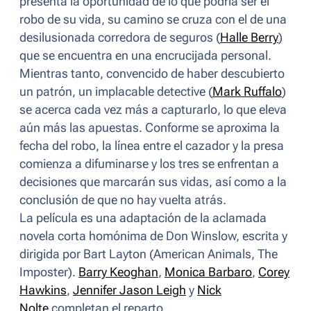
presenta la oportunidad de lo que podría ser el
robo de su vida, su camino se cruza con el de una
desilusionada corredora de seguros (
Halle Berry
)
que se encuentra en una encrucijada personal.
Mientras tanto, convencido de haber descubierto
un patrón, un implacable detective (
Mark Ruffalo
)
se acerca cada vez más a capturarlo, lo que eleva
aún más las apuestas. Conforme se aproxima la
fecha del robo, la línea entre el cazador y la presa
comienza a difuminarse y los tres se enfrentan a
decisiones que marcarán sus vidas, así como a la
conclusión de que no hay vuelta atrás.
La película es una adaptación de la aclamada
novela corta homónima de Don Winslow, escrita y
dirigida por Bart Layton (
American Animals, The
Imposter
).
Barry Keoghan
,
Monica Barbaro
,
Corey
Hawkins
,
Jennifer Jason Leigh
y
Nick
Nolte
completan el reparto.