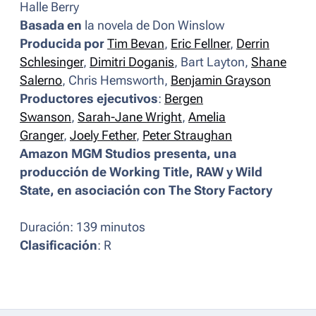
Halle Berry
Basada en
la novela de Don Winslow
Producida por
Tim Bevan
,
Eric Fellner
,
Derrin
Schlesinger
,
Dimitri Doganis
, Bart Layton,
Shane
Salerno
, Chris Hemsworth,
Benjamin Grayson
Productores ejecutivos
:
Bergen
Swanson
,
Sarah-Jane Wright
,
Amelia
Granger
,
Joely Fether
,
Peter Straughan
Amazon MGM Studios presenta, una
producción de Working Title, RAW y Wild
State, en asociación con The Story Factory
Duración: 139 minutos
Clasificación
: R