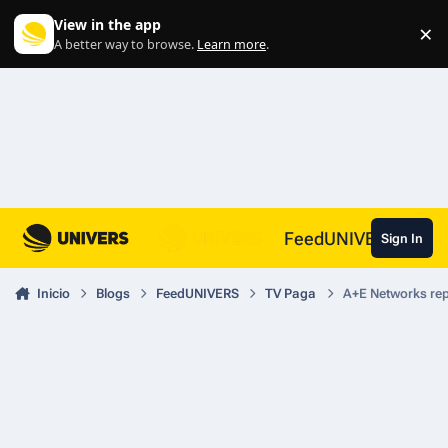
Skip to content
View in the app
×
Di
A better way to browse.
Learn more
.
FeedUNIVERS
Sign In
Inicio
Blogs
FeedUNIVERS
TV Paga
A+E Networks rep