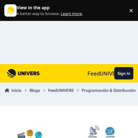
Skip to content
View in the app
×
Di
A better way to browse.
Learn more
.
FeedUNIVERS
Sign In
Inicio
Blogs
FeedUNIVERS
Programación & Distribución