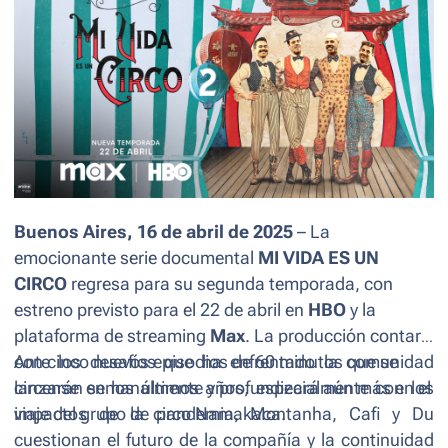
Buenos Aires, 16 de abril de 2025
– La
emocionante serie documental
MI VIDA ES UN
CIRCO
regresa para su segunda temporada, con
estreno previsto para el 22 de abril en
HBO
y la
plataforma de streaming
Max
. La producción contará
con cinco nuevos episodios de 60 minutos que se
Ante los desafíos que ha enfrentado la comunidad
lanzarán semanalmente y profundizará aún más en el
circense en los últimos años, especialmente con los
viaje del grupo de circo Namakaca.
impactos de la pandemia, Montanha, Cafi y Du
cuestionan el futuro de la compañía y la continuidad