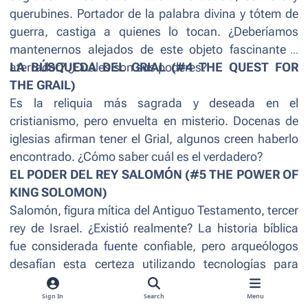
querubines. Portador de la palabra divina y tótem de
guerra, castiga a quienes lo tocan. ¿Deberíamos
mantenernos alejados de este objeto fascinante y
aterrador? ¿Cuáles son sus poderes?
LA BÚSQUEDA DEL GRIAL (#4 THE QUEST FOR
THE GRAIL)
Es la reliquia más sagrada y deseada en el
cristianismo, pero envuelta en misterio. Docenas de
iglesias afirman tener el Grial, algunos creen haberlo
encontrado. ¿Cómo saber cuál es el verdadero?
EL PODER DEL REY SALOMÓN (#5 THE POWER OF
KING SOLOMON)
Salomón, figura mítica del Antiguo Testamento, tercer
rey de Israel. ¿Existió realmente? La historia bíblica
fue considerada fuente confiable, pero arqueólogos
desafían esta certeza utilizando tecnologías para
comprender mejor su reinado.
Sign In
Search
Menu
EL MISTERIO DE FÁTIMA (#6 THE MYSTERY OF