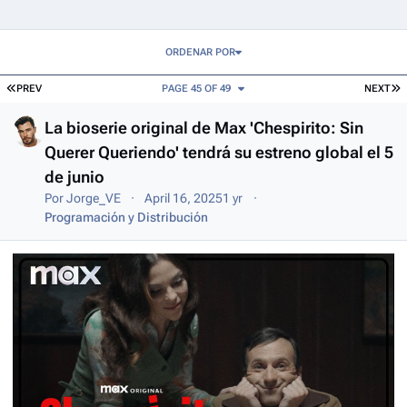
Entries in this blog
ORDENAR POR
FIRST PAGE
L
PREV
PAGE 45 OF 49
NEXT
La bioserie original de Max 'Chespirito: Sin
Querer Queriendo' tendrá su estreno global el 5
de junio
Por
Jorge_VE
April 16, 2025
1 yr
Programación y Distribución