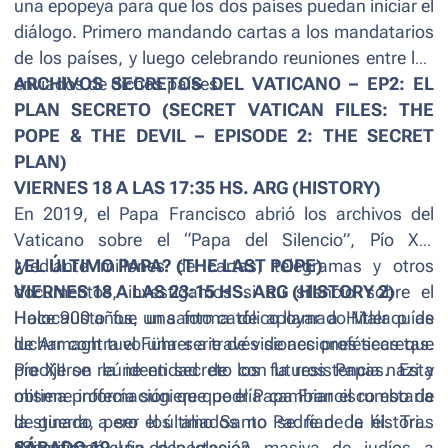
una epopeya para que los dos países puedan iniciar el
diálogo. Primero mandando cartas a los mandatarios
de los países, y luego celebrando reuniones entre los
enviados de dichos países.
ARCHIVOS SECRETOS DEL VATICANO – EP2: EL
PLAN SECRETO (SECRET VATICAN FILES: THE
POPE & THE DEVIL – EPISODE 2: THE SECRET
PLAN)
VIERNES 18 A LAS 17:35 HS. ARG (HISTORY)
En 2019, el Papa Francisco abrió los archivos del
Vaticano sobre el “Papa del Silencio”, Pío XII.
Mediante millones de cartas, telegramas y otros
¿EL ÚLTIMO PAPA? (THE LAST POPE)
documentos, investigamos si su silencio sobre el
VIERNES 18 A LAS 23:15 HS. ARG (HISTORY 2)
Holocausto fue una forma de apoyar a Hitler o de
Hace 900 años, un santo católico llamado Malaquías
luchar contra el Führer a través de acciones secretas.
de Armagh tuvo una serie de visiones proféticas que
Pío XII se reúne en secreto con la resistencia nazi y
predijeron la identidad de los futuros Papas. Esta
obtiene información que podría cambiar el rumbo de
misma profecía sugiere que el Papa Francisco estaría
la guerra, pero los aliados no se fían de él. Tras
destinado a ser el último Santo Padre de la historia.