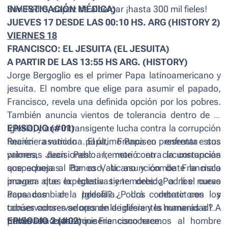
San Pedro, capaz de albergar ¡hasta 300 mil fieles!
INVESTIGACIÓN MÉDICA)
JUEVES 17 DESDE LAS 00:10 HS. ARG (HISTORY 2)
VIERNES 18
FRANCISCO: EL JESUITA (EL JESUITA)
A PARTIR DE LAS 13:55 HS ARG. (HISTORY)
Jorge Bergoglio es el primer Papa latinoamericano y
jesuita. El nombre que elige para asumir el papado,
Francisco, revela una definida opción por los pobres.
También anuncia vientos de tolerancia dentro de la
Iglesia, y una intransigente lucha contra la corrupción
EPISODIO (#01)
financiera vaticana. El último Papa en presentar estos
Recién asumido papa, Francisco enfrenta sus
valores, Juan Pablo I, murió en circunstancias
primeras decisiones: arremete contra la corrupción
sospechosas. Por eso, la asunción de Francisco
que aqueja al Banco Vaticano y combate la mala
provoca altas expectativas y temores: ¿Podrá el nuevo
imagen que la Iglesia tiene debido a los curas
Papa cambiar la Iglesia? ¿Podrá combatir con los
acusados de pedofilia. Los detractores y
tabúes conservadores de la iglesia y la humanidad? A
conservadores se oponen de diferentes maneras a las
través de esta miniserie conoceremos al hombre
primeras acciones que Francisco hace.
EPISODIO 2 (#02)