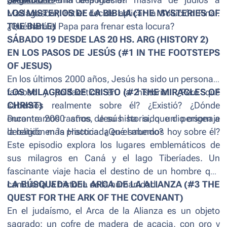
desestimar una deportación masiva de judíos a
¿Significará el fin de la Iglesia?
SÁBADO 19
Madagascar, Hitler decide aplicar la Solución Final.
LOS MISTERIOS DE LA BIBLIA (THE MYSTERIES OF
¿Qué hará el Papa para frenar esta locura?
THE BIBLE)
SÁBADO 19 DESDE LAS 20 HS. ARG (HISTORY 2)
EN LOS PASOS DE JESÚS (#1 IN THE FOOTSTEPS
OF JESUS)
En los últimos 2000 años, Jesús ha sido un personaje
famoso y polifacético en la historia. ¿Pero qué
LOS MILAGROS DE CRISTO (#2 THE MIRACLES OF
sabemos realmente sobre él? ¿Existió? ¿Dónde
CHRIST)
encontramos rastros de su historia, que dio origen a
Durante 2000 años, Jesús ha sido un personaje
la religión más practicada en el mundo?
debatido en la Historia. ¿Qué sabemos hoy sobre él?
Este episodio explora los lugares emblemáticos de
sus milagros en Caná y el lago Tiberíades. Un
fascinante viaje hacia el destino de un hombre que
cambiaría la historia de la humanidad.
LA BÚSQUEDA DEL ARCA DE LA ALIANZA (#3 THE
QUEST FOR THE ARK OF THE COVENANT)
En el judaísmo, el Arca de la Alianza es un objeto
sagrado: un cofre de madera de acacia, con oro y