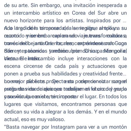
de su arte. Sin embargo, una invitación inesperada a
un intercambio artístico en Corea del Sur abre un
nuevo horizonte para los artistas. Inspirados por la
rica tradición circense de la región, amplían su
A lo largo de la temporada, la serie sigue al trío y a su
recorrido y se embarcan en un viaje transformador a
cuarto miembro explorando nuevas culturas,
través del Lejano Oriente, reencontrándose con Guga
conociendo artistas locales, experimentando con
Sun y pasando también por China, Mongolia,
diferentes técnicas y redescubriendo su pasión por el
Vietnam e India.
circo. El intercambio incluye interacciones con la
escena circense de cada país y actuaciones que
ponen a prueba sus habilidades y creatividad frente a
nuevos públicos. De esta experiencia surgen
Lo mejor de este proyecto es poder conectar con el
preguntas esenciales que redefinen el futuro del grupo
estilo de vida de quienes trabajan en el circo y ver la
y su vínculo con el arte circense.
conexión que existe, sin importar el lugar. En todos los
lugares que visitamos, encontramos personas que
dedican su vida a alegrar a los demás. Y en el mundo
actual, eso es muy valioso.
"Basta navegar por Instagram para ver a un montón