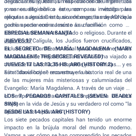
Jesús: La Búsqueda”, un especial donde un genetista
degradantes y formas más atroces de morir. Los
y un erudito bíblico se unen para investigar las
romanos eligieron a éste, como su método para
reliquias sagradas en busca de muestras de ADN que
ejecutar a Jesús Cristo, sin embargo; la mayoría de la
podrían pertenecer a Jesús o a su familia.
gente asocia erróneamente la crucifixión como un
símbolo estrictamente sagrado o religioso. Durante el
ESPECIAL SEMANA SANTA
imperio de Calígula, los Judíos fueron crucificados,
JUEVES 17
incluso en el anfiteatro local para entretener a los
EL SECRETO DE MARÍA MAGDALENA (MARY
ciudadanos de Alejandría. La crucifixión ha viajado a
MAGDALENE: THE SECRET REVEALED)
través de la historia, los imperios y las culturas... y es
JUEVES 17 LAS 13:35 HS. ARG (HISTORY 2)
aún todavía hoy se encuentra en uso.
Esta “docuficción” reconstruye la historia real de una
de las mujeres más misteriosas y calumniadas del
Evangelio: María Magdalena. A través de un viaje en
el tiempo demostraremos la importancia de esta
LOS 7 PECADOS CAPITALES (SEVEN DEADLY
mujer en la vida de Jesús y su verdadero rol como "la
SINS)
apóstol de los apóstoles".
DESDE LAS 14 HS. ARG (HISTORY)
Los siete pecados capitales han tenido un enorme
impacto en la brújula moral del mundo moderno.
Vamos a ver cómo se han comprendido los pecados