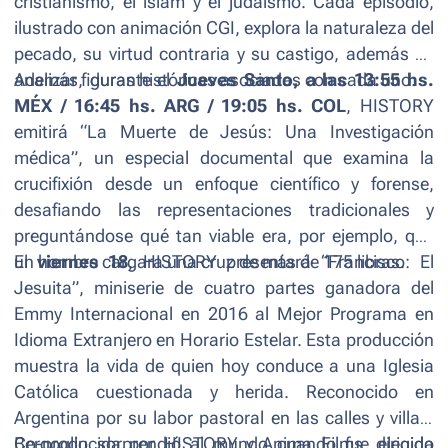
cristianismo, el islam y el judaísmo. Cada episodio,
ilustrado con animación CGI, explora la naturaleza del
pecado, su virtud contraria y su castigo, además de
analizar figuras históricas asociadas con cada uno.
Además, durante el
Jueves Santo, a las 13:55 hs.
MÉX / 16:45 hs. ARG / 19:05 hs. COL
, HISTORY
emitirá “
La Muerte de Jesús: Una Investigación
médica
”, un especial documental que examina la
crucifixión desde un enfoque científico y forense,
desafiando las representaciones tradicionales y
preguntándose qué tan viable era, por ejemplo, que
un hombre cargara una cruz de más de 175 libras.
El
viernes 18
, HISTORY presentará “
Francisco: El
Jesuita
”, miniserie de cuatro partes ganadora del
Emmy Internacional en 2016 al Mejor Programa en
Idioma Extranjero en Horario Estelar. Esta producción
muestra la vida de quien hoy conduce a una Iglesia
Católica cuestionada y herida. Reconocido en
Argentina por su labor pastoral en las calles y villas,
Bergoglio sorprendió al mundo cuando fue elegido
Co-producida por HISTORY y Anima Films, dirigida