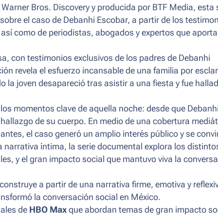
e Warner Bros. Discovery y producida por BTF Media, esta 
sobre el caso de Debanhi Escobar, a partir de los testimo
 así como de periodistas, abogados y expertos que aport
sa, con testimonios exclusivos de los padres de Debanhi
ión revela el esfuerzo incansable de una familia por escla
la joven desapareció tras asistir a una fiesta y fue hallad
ye los momentos clave de aquella noche: desde que Debanhi
el hallazgo de su cuerpo. En medio de una cobertura mediát
antes, el caso generó un amplio interés público y se convir
narrativa íntima, la serie documental explora los distinto
ales, y el gran impacto social que mantuvo viva la convers
construye a partir de una narrativa firme, emotiva y reflexi
ansformó la conversación social en México.
tales de
HBO Max
que abordan temas de gran impacto soc