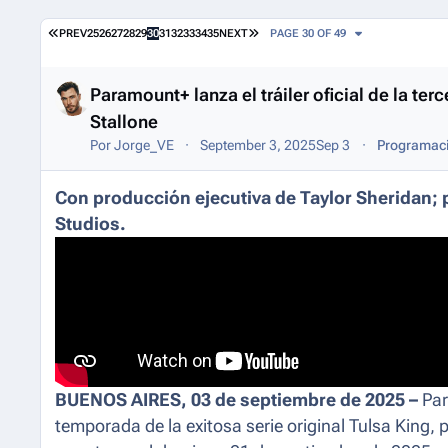
Entries in this blog
FIRST PAGE
LAST PAGE
PREV
25
26
27
28
29
30
31
32
33
34
35
NEXT
PAGE 30 OF 49
Paramount+ lanza el tráiler oficial de la te
Stallone
Por
Jorge_VE
September 3, 2025
Sep 3
Programaci
Con producción ejecutiva de Taylor Sheridan; 
Studios.
BUENOS AIRES, 03 de septiembre de 2025 –
Para
temporada de la exitosa serie original
Tulsa King
, 