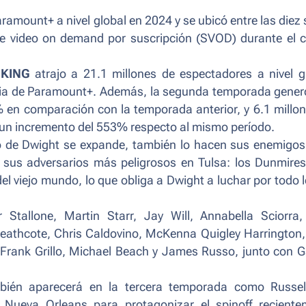
ramount+ a nivel global en 2024 y se ubicó entre las diez 
de video on demand por suscripción (SVOD) durante el 
 KING
atrajo a 21.1 millones de espectadores a nivel g
toria de Paramount+. Además, la segunda temporada gene
 en comparación con la temporada anterior, y 6.1 millo
a un incremento del 553% respecto al mismo período.
o de Dwight se expande, también lo hacen sus enemigos
a sus adversarios más peligrosos en Tulsa: los Dunmire
del viejo mundo, lo que obliga a Dwight a luchar por todo 
Stallone, Martin Starr, Jay Will, Annabella Sciorra,
eathcote, Chris Caldovino, McKenna Quigley Harrington,
 Frank Grillo, Michael Beach y James Russo, junto con G
ién aparecerá en la tercera temporada como Russel
Nueva Orleans para protagonizar el spinoff reciente