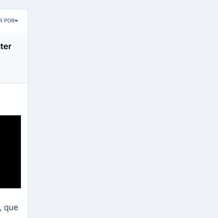
R POR
ter
, que