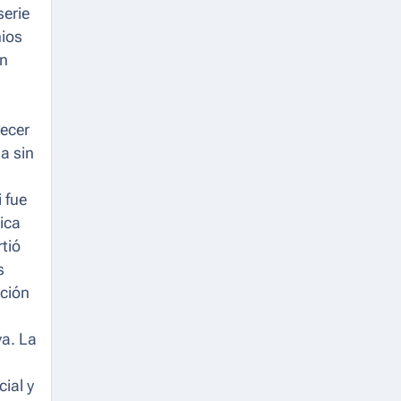
serie
nios
an
recer
a sin
 fue
ica
tió
s
ación
va. La
ial y