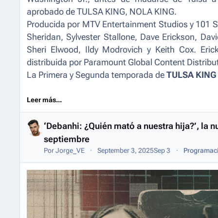
aprobado de
TULSA KING
,
NOLA KING
.
Producida por MTV Entertainment Studios y 101 S
Sheridan, Sylvester Stallone, Dave Erickson, Dav
Sheri Elwood, Ildy Modrovich y Keith Cox. Er
distribuida por Paramount Global Content Distribu
La Primera y Segunda temporada de
TULSA KING
Leer más...
‘Debanhi: ¿Quién mató a nuestra hija?’, la
septiembre
Por
Jorge_VE
September 3, 2025
Sep 3
Programaci