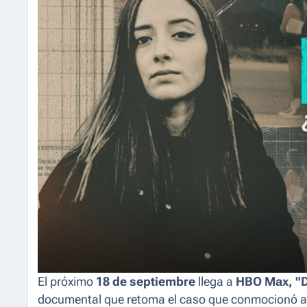
El próximo
18 de septiembre
llega a
HBO Max,
"
documental que retoma el caso que conmocionó a Mé