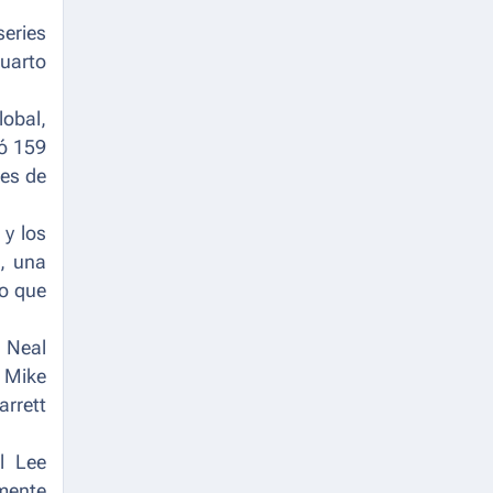
series
cuarto
lobal,
ró 159
nes de
 y los
s, una
lo que
 Neal
 Mike
arrett
l Lee
mente