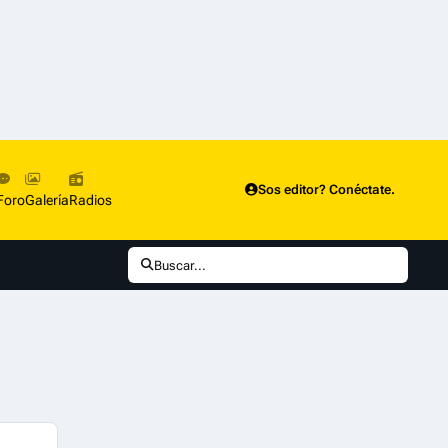
Sos editor? Conéctate.
Foro
Galería
Radios
Buscar...