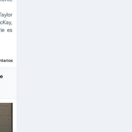
Taylor
McKay,
ie es
ntarios
de