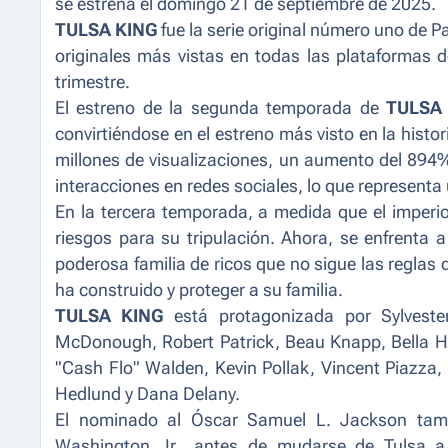
se estrena el domingo 21 de septiembre de 2025.
TULSA KING
fue la serie original número uno de Pa
originales más vistas en todas las plataformas 
trimestre.
El estreno de la segunda temporada de
TULSA
convirtiéndose en el estreno más visto en la his
millones de visualizaciones, un aumento del 894%
interacciones en redes sociales, lo que represent
En la tercera temporada, a medida que el imperi
riesgos para su tripulación. Ahora, se enfrenta 
poderosa familia de ricos que no sigue las reglas 
ha construido y proteger a su familia.
TULSA KING
está protagonizada por Sylvester 
McDonough, Robert Patrick, Beau Knapp, Bella H
"Cash Flo" Walden, Kevin Pollak, Vincent Piazza,
Hedlund y Dana Delany.
El nominado al Óscar Samuel L. Jackson tamb
Washington Jr., antes de mudarse de Tulsa a 