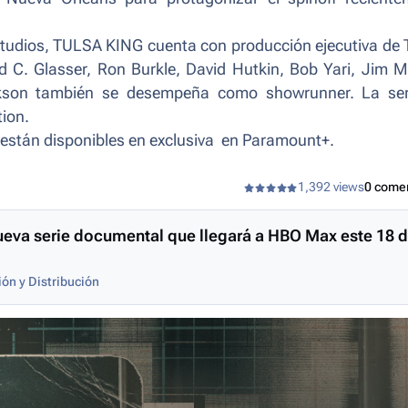
tudios,
TULSA KING
cuenta con producción ejecutiva de 
id C. Glasser, Ron Burkle, David Hutkin, Bob Yari, Jim 
ickson también se desempeña como showrunner. La ser
tion.
están disponibles en exclusiva en Paramount+.
1,392 views
0 come
 nueva serie documental que llegará a HBO Max este 18 
ón y Distribución