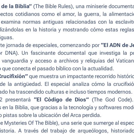
de la Biblia”
(The Bible Rules), una miniserie document
pectos cotidianos como el amor, la guerra, la alimentaci
 examina normas antiguas relacionadas con la esclavitu
lizándolas en la historia y mostrando cómo estas regla
tiguas.
nte jornada de especiales, comenzando por
“El ADN de J
r DNA). Un fascinante documental que investiga la po
 vanguardia y acceso a archivos y reliquias del Vatica
 que conecta el pasado bíblico con la actualidad.
rucifixión”
que muestra un impactante recorrido históri
 la antigüedad. El especial analiza cómo la crucifixi
cado ha trascendido culturas e incluso tiempos modernos.
 2 presentará
“El Código de Dios”
(The God Code).
en la Biblia, que gracias a la tecnología y softwares mo
 pistas sobre la ubicación del Arca perdida.
e Mysteries Of The Bible), una serie que sumerge al espe
storia. A través del trabajo de arqueólogos, historiad