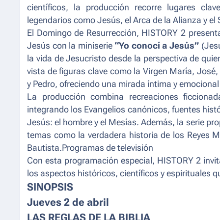
científicos, la producción recorre lugares cl
legendarios como Jesús, el Arca de la Alianza y el 
El Domingo de Resurrección, HISTORY 2 presenta
Jesús con la miniserie
“Yo conocí a Jesús”
(Jesu
la vida de Jesucristo desde la perspectiva de qui
vista de figuras clave como la Virgen María, José
y Pedro, ofreciendo una mirada íntima y emocional 
La producción combina recreaciones ficcionada
integrando los Evangelios canónicos, fuentes histó
Jesús: el hombre y el Mesías. Además, la serie pr
temas como la verdadera historia de los Reyes M
Bautista.Programas de televisión
Con esta programación especial, HISTORY 2 invita
los aspectos históricos, científicos y espirituales
SINOPSIS
Jueves 2 de abril
LAS REGLAS DE LA BIBLIA