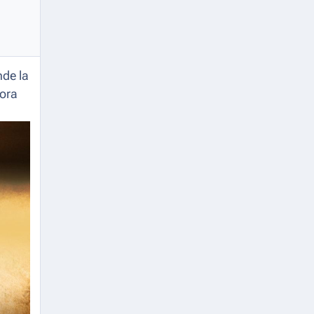
de la
dora