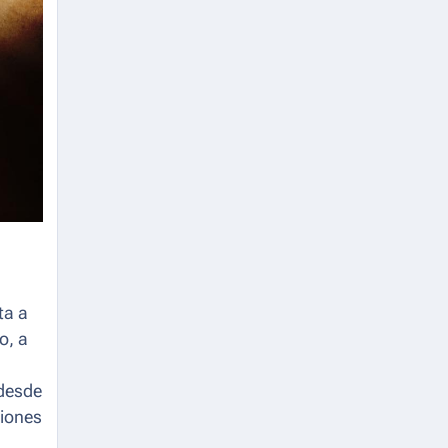
ta a
o, a
 desde
iones