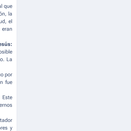
al que
ón, la
d, el
s eran
esús:
sible
no. La
co por
ón fue
 Este
dernos
ctador
ores y