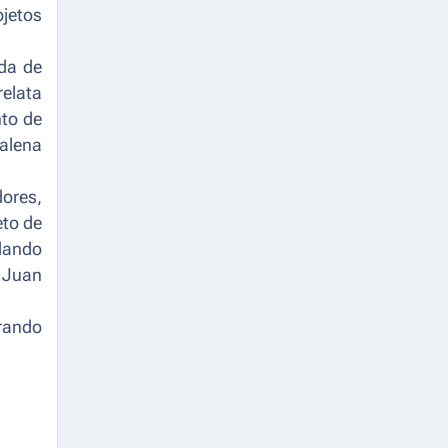
jetos
da de
relata
nto de
dalena
ores,
eto de
rdando
n Juan
orando