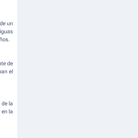
 de un
tiguas
ños.
nte de
ban el
 de la
 en la