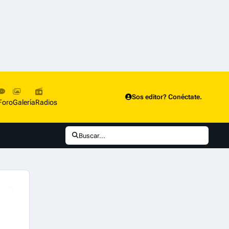
Sos editor? Conéctate.
Foro
Galería
Radios
Buscar...