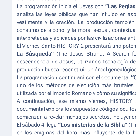
La programación inicia el jueves con
“Las Reglas 
analiza las leyes bíblicas que han influido en as
vestimenta y la oración. La producción también
consumo de alcohol y la moral sexual, contextua
interpretadas y aplicadas por las civilizaciones an
El Viernes Santo HISTORY 2 presentará una pote
La Búsqueda”
(The Jesus Strand: A Search fo
descendencia de Jesús, utilizando tecnología de
producción busca reconstruir un árbol genealógico
La programación continuará con el documental
“C
uno de los métodos de ejecución más brutales de
utilizada por el Imperio Romano y cómo su signifi
A continuación, ese mismo viernes, HISTORY
documental explora los supuestos códigos ocultos 
comienzan a revelar mensajes secretos, incluyendo
El sábado 4 llega
“Los misterios de la Biblia”
(Th
en los enigmas del libro más influyente de la hi