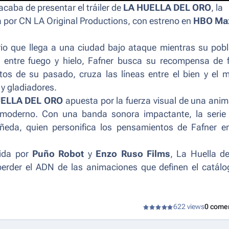
aba de presentar el tráiler de
LA HUELLA DEL ORO
, la
a por CN LA Original Productions, con estreno en
HBO Ma
io que llega a una ciudad bajo ataque mientras su pobl
 entre fuego y hielo, Fafner busca su recompensa de 
os de su pasado, cruza las líneas entre el bien y el 
y gladiadores.
UELLA DEL ORO
apuesta por la fuerza visual de una ani
o moderno. Con una banda sonora impactante, la serie
ñeda, quien personifica los pensamientos de Fafner e
cida por
Puño Robot
y
Enzo Ruso Films
,
La Huella de
 perder el ADN de las animaciones que definen el catál
622 views
0 come