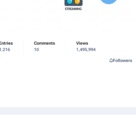
Entries
Comments
Views
1,216
10
1,495,994
Followers