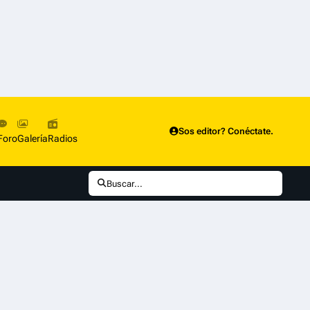
Sos editor? Conéctate.
Foro
Galería
Radios
Buscar...