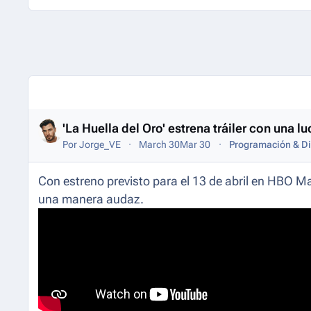
Entries in this blog
'La Huella del Oro' estrena tráiler con una 
Por
Jorge_VE
March 30
Mar 30
Programación & Di
Con estreno previsto para el 13 de abril en HBO Max
una manera audaz.