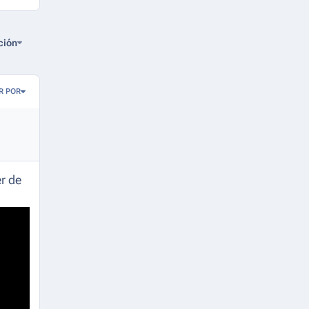
ción
R POR
er de