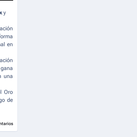
x
y
ación
forma
mal en
mación
 gana
n una
l Oro
ogo de
ntarios