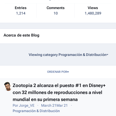
Entries
Comments
Views
1,214
10
1,480,289
Acerca de este Blog
Viewing category Programación & Distribución
Entries in this blog
ORDENAR POR
Zootopia 2 alcanza el puesto #1 en Disney+
con 32 millones de reproducciones a nivel
mundial en su primera semana
Por
Jorge_VE
March 21
Mar 21
Programación & Distribución