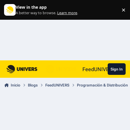
Skip to content
View in the app
×
Di
A better way to browse.
Learn more
.
FeedUNIVERS
Sign In
Inicio
Blogs
FeedUNIVERS
Programación & Distribución