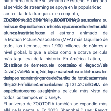
plataforma durante su semana de estreno. Su llegada
al servicio de streaming se apoya en la popularidad
sostenida de la franquicia: en conjunto,
ZOOTOPIA
El sólido debut de la película en Disney+ se suma a su
,
ZOOTOPIA+
y
ZOOTOPIA 2
acumulan
más de 885 millones de horas reproducidas en todo el
enorme impacto en cines. Rompió récords de taquilla
mundo hasta la fecha.
al convertirse en el estreno animado de
la Motion Picture Association (MPA) más taquillero de
todos los tiempos, con 1.900 millones de dólares a
nivel global, lo que la ubica como la octava película
más taquillera de la historia. En América Latina, se
posiciona como el estreno de Walt
El éxito de la secuela continúa el legado de
Disney Animation Studios más exitoso de todos los
la
ZOOTOPIA
original, que cautivó a audiencias en
tiempos en términos de recaudación total, con más
todo el mundo y ganó el Premio de la Academia a
de 130 millones de dólares y 31.3 millones de
Mejor Película Animada en 2017.
ZOOTOPIA
se
espectadores en la región.
posiciona como la séptima película más vista de
todos los tiempos en Disney+.
El universo de
ZOOTOPIA
también se expandió más
allá de la pantalla. En 2023, Shanghai Disney Resort