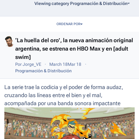
Viewing category Programación & Distribución
Entries in this blog
ORDENAR POR
‘La huella del oro’, la nueva animación original
argentina, se estrena en HBO Max y en [adult
swim]
Por
Jorge_VE
March 18
Mar 18
Programación & Distribución
La serie trae la codicia y el poder de forma audaz,
cruzando las líneas entre el bien y el mal,
acompañada por una banda sonora impactante