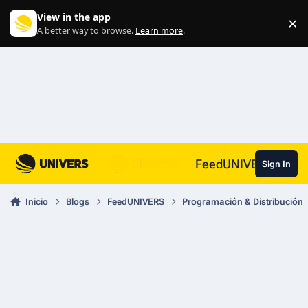
Skip to content
View in the app
×
Di
A better way to browse.
Learn more
.
FeedUNIVERS
Sign In
Inicio
Blogs
FeedUNIVERS
Programación & Distribución