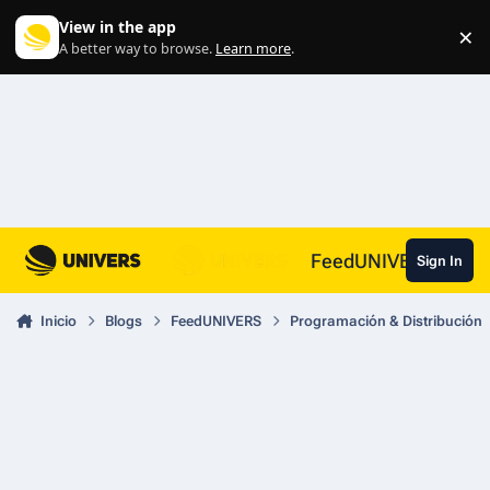
Skip to content
View in the app
×
Di
A better way to browse.
Learn more
.
FeedUNIVERS
Sign In
Inicio
Blogs
FeedUNIVERS
Programación & Distribución