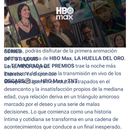
Max: se estrenan grandes títulos como
MATAR,
VENGAR, REPETIR
,
ALIEN: ROMULUS
,
EL PLANETA
DE LOS SIMIOS NUEVO REINO
,
UNO: ENTRE EL
ORO Y LA MUERTE
Y
ANACONDA
. También la
docuserie mexicana
LOS ASESINOS DE COLOSIO
y
una nueva temporada de
SOBRE ESTA PIEL.
Además, podrás disfrutar de la primera animación
SERIES
adulta argentina de
HBO Max
,
LA HUELLA DEL ORO
.
DFT ST. LOUIS
La
TEMPORADA DE PREMIOS
trae la noche más
Serie / HBO Original
importante del cine con la transmisión en vivo de los
Estreno:
Ya disponible
OSCARS
®
por
HBO Max
y
TNT
.
Sinopsis:
Sigue a tres adultos atrapados en el
desencanto y la insatisfacción propios de la mediana
edad, cuya relación deriva en un triángulo amoroso
marcado por el deseo y una serie de malas
decisiones. Lo que comienza como una historia
íntima y cotidiana se transforma en una cadena de
acontecimientos que conduce a un final inesperado.