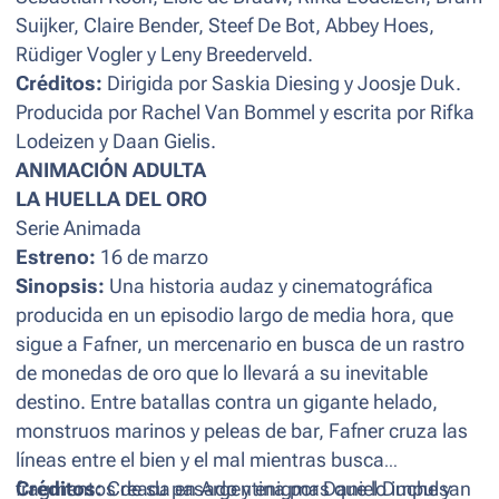
Suijker, Claire Bender, Steef De Bot, Abbey Hoes,
Rüdiger Vogler y Leny Breederveld.
Créditos:
Dirigida por Saskia Diesing y Joosje Duk.
Producida por Rachel Van Bommel y escrita por Rifka
Lodeizen y Daan Gielis.
ANIMACIÓN ADULTA
LA HUELLA DEL ORO
Serie Animada
Estreno:
16 de marzo
Sinopsis:
Una historia audaz y cinematográfica
producida en un episodio largo de media hora, que
sigue a Fafner, un mercenario en busca de un rastro
de monedas de oro que lo llevará a su inevitable
destino. Entre batallas contra un gigante helado,
monstruos marinos y peleas de bar, Fafner cruza las
líneas entre el bien y el mal mientras busca
fragmentos de su pasado y enigmas que lo impulsan
Créditos:
Creada en Argentina por Daniel Duche y