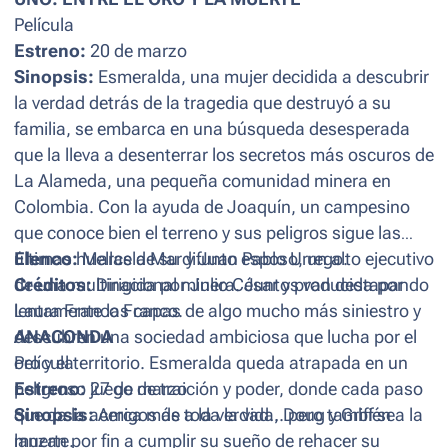
Película
Estreno:
20 de marzo
Sinopsis:
Esmeralda, una mujer decidida a descubrir
la verdad detrás de la tragedia que destruyó a su
familia, se embarca en una búsqueda desesperada
que la lleva a desenterrar los secretos más oscuros de
La Alameda, una pequeña comunidad minera en
Colombia. Con la ayuda de Joaquín, un campesino
que conoce bien el terreno y sus peligros sigue las
últimas huellas de su difunto esposo, un alto ejecutivo
Elenco:
Marcela Mar y Juan Pablo Urrego.
de una multinacional minera. Juntos van destapando
Créditos:
Dirigida por Julio César y producida por
lentamente las capas de algo mucho más siniestro y
Laura Franco Franco.
descubren una sociedad ambiciosa que lucha por el
ANACONDA
oro y el territorio. Esmeralda queda atrapada en un
Película
peligroso juego de traición y poder, donde cada paso
Estreno:
27 de marzo
que da la acerca más a la verdad... pero también a la
Sinopsis:
Amigos de toda la vida, Doug y Griff se
muerte.
lanzan por fin a cumplir su sueño de rehacer su