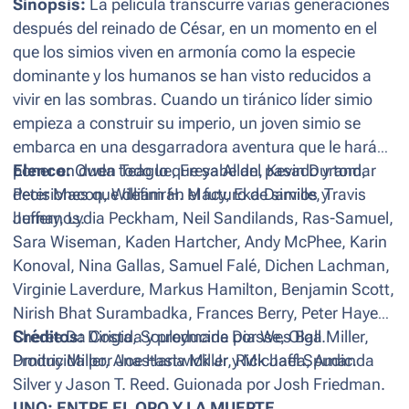
Sinopsis:
La película transcurre varias generaciones
después del reinado de César, en un momento en el
que los simios viven en armonía como la especie
dominante y los humanos se han visto reducidos a
vivir en las sombras. Cuando un tiránico líder simio
empieza a construir su imperio, un joven simio se
embarca en una desgarradora aventura que le hará
poner en duda todo lo que sabe del pasado y tomar
Elenco:
Owen Teague, Freya Allan, Kevin Durand,
decisiones que definirán el futuro de simios y
Peter Macon, William H. Macy, Eka Darville, Travis
humanos.
Jeffery, Lydia Peckham, Neil Sandilands, Ras-Samuel,
Sara Wiseman, Kaden Hartcher, Andy McPhee, Karin
Konoval, Nina Gallas, Samuel Falé, Dichen Lachman,
Virginie Laverdure, Markus Hamilton, Benjamin Scott,
Nirish Bhat Surambadka, Frances Berry, Peter Hayes,
Sheree Da Costa, Souleymane Diasse, Olga Miller,
Créditos:
Dirigida y producida por Wes Ball.
Dmitriy Miller, Anastasia Miller y Michael Spudic.
Producida por Joe Hartwick Jr, Rick Jaffa, Amanda
Silver y Jason T. Reed. Guionada por Josh Friedman.
UNO: ENTRE EL ORO Y LA MUERTE