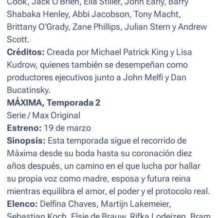
Cook, Jack O'Brien, Ella Stiller, John Early, Barry
Shabaka Henley, Abbi Jacobson, Tony Macht,
Brittany O'Grady, Zane Phillips, Julian Stern y Andrew
Scott.
Créditos:
Creada por Michael Patrick King y Lisa
Kudrow, quienes también se desempeñan como
productores ejecutivos junto a John Melfi y Dan
Bucatinsky.
MÁXIMA, Temporada 2
Serie / Max Original
Estreno:
19 de marzo
Sinopsis:
Esta temporada sigue el recorrido de
Máxima desde su boda hasta su coronación diez
años después, un camino en el que lucha por hallar
su propia voz como madre, esposa y futura reina
mientras equilibra el amor, el poder y el protocolo real.
Elenco:
Delfina Chaves, Martijn Lakemeier,
Sebastian Koch, Elsie de Brauw, Rifka Lodeizen, Bram