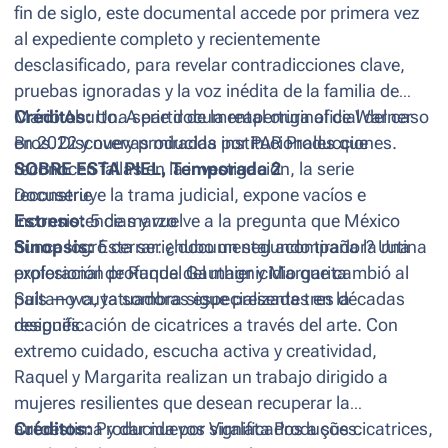
fin de siglo, este documental accede por primera vez
al expediente completo y recientemente
desclasificado, para revelar contradicciones clave,
pruebas ignoradas y la voz inédita de la familia de
Mario Aburto. A partir de la reapertura oficial del caso
Créditos:
Una serie documental original de Warner
en 2022 y nuevas miradas institucionales que
Bros. Discovery producida por PAR Producciones.
reconocen fallas en la investigación, la serie
SOBRE ESTA PIEL, Temporada 2
reconstruye la trama judicial, expone vacíos e
Docuserie
inconsistencias y vuelve a la pregunta que México
Estreno:
5 de marzo
nunca logró cerrar: ¿hubo un segundo tirador? Una
Sinopsis:
Esta serie documental acompaña la rutina
exploración profunda del magnicidio que cambió al
profesional de Raquel Gauthier y Margarita
país —y cuya sombra sigue presente tres décadas
Sultanova, tatuadoras especializadas en la
después.
resignificación de cicatrices a través del arte. Con
extremo cuidado, escucha activa y creatividad,
Raquel y Margarita realizan un trabajo dirigido a
mujeres resilientes que desean recuperar la
autoestima y dar nuevos significados a sus cicatrices,
Créditos:
Producida por Viralata Produções.