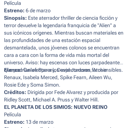
Película
Estreno:
6 de marzo
Sinopsis:
Este aterrador thriller de ciencia ficción y
terror devuelve la legendaria franquicia de "Alien" a
sus icónicos orígenes. Mientras buscan materiales en
las profundidades de una estación espacial
desmantelada, unos jóvenes colonos se encuentran
cara a cara con la forma de vida más mortal del
universo. Aviso: hay escenas con luces parpadeantes
que podrían afectar a los espectadores fotosensibles.
Elenco:
Cailee Spaeny, David Jonsson, Archie
Renaux, Isabela Merced, Spike Fearn, Aileen Wu,
Rosie Ede y Soma Simon.
Créditos:
Dirigida por Fede Alvarez y producida por
Ridley Scott, Michael A. Pruss y Walter Hill.
EL PLANETA DE LOS SIMIOS: NUEVO REINO
Película
Estreno:
13 de marzo