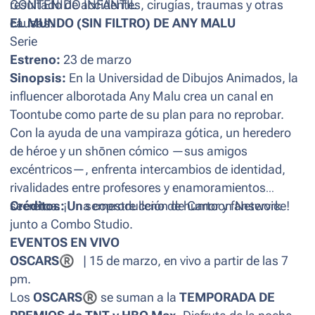
resultado de accidentes, cirugías, traumas y otras
CONTENIDO INFANTIL
causas.
EL MUNDO (SIN FILTRO) DE ANY MALU
Serie
Estreno:
23 de marzo
Sinopsis:
En la Universidad de Dibujos Animados, la
influencer alborotada Any Malu crea un canal en
Toontube como parte de su plan para no reprobar.
Con la ayuda de una vampiraza gótica, un heredero
de héroe y un shōnen cómico —sus amigos
excéntricos—, enfrenta intercambios de identidad,
rivalidades entre profesores y enamoramientos
secretos. ¡Un semestre lleno de humor y fanservice!
Créditos:
Una coproducción de Cartoon Network
junto a Combo Studio.
EVENTOS EN VIVO
OSCARS
®
| 15 de marzo, en vivo a partir de las 7
pm.
Los
OSCARS
®
se suman a la
TEMPORADA DE