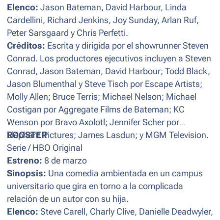
Elenco:
Jason Bateman, David Harbour, Linda
Cardellini, Richard Jenkins, Joy Sunday, Arlan Ruf,
Peter Sarsgaard y Chris Perfetti.
Créditos:
Escrita y dirigida por el showrunner Steven
Conrad. Los productores ejecutivos incluyen a Steven
Conrad, Jason Bateman, David Harbour; Todd Black,
Jason Blumenthal y Steve Tisch por Escape Artists;
Molly Allen; Bruce Terris; Michael Nelson; Michael
Costigan por Aggregate Films de Bateman; KC
Wenson por Bravo Axolotl; Jennifer Scher por
Elephant Pictures; James Lasdun; y MGM Television.
ROOSTER
Serie / HBO Original
Estreno:
8 de marzo
Sinopsis:
Una comedia ambientada en un campus
universitario que gira en torno a la complicada
relación de un autor con su hija.
Elenco:
Steve Carell, Charly Clive, Danielle Deadwyler,