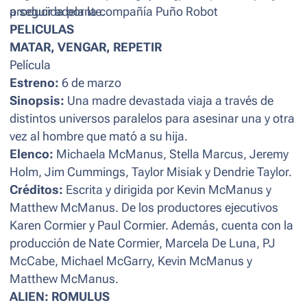
a seguir adelante.
producida por la compañía Puño Robot
PELICULAS
MATAR, VENGAR, REPETIR
Película
Estreno:
6 de marzo
Sinopsis:
Una madre devastada viaja a través de
distintos universos paralelos para asesinar una y otra
vez al hombre que mató a su hija.
Elenco:
Michaela McManus, Stella Marcus, Jeremy
Holm, Jim Cummings, Taylor Misiak y Dendrie Taylor.
Créditos:
Escrita y dirigida por Kevin McManus y
Matthew McManus. De los productores ejecutivos
Karen Cormier y Paul Cormier. Además, cuenta con la
producción de Nate Cormier, Marcela De Luna, PJ
McCabe, Michael McGarry, Kevin McManus y
Matthew McManus.
ALIEN: ROMULUS