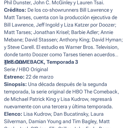
Phil Dunster, John C. McGinley y Lauren Tsai.
Créditos:
De los co-showrunners Bill Lawrence y
Matt Tarses, cuenta con la producción ejecutiva de
Bill Lawrence, Jeff Ingold y Liza Katzer por Doozer;
Matt Tarses; Jonathan Krisel; Barbie Adler; Annie
Mebane; David Stassen; Anthony King; David Hyman;
y Steve Carell. El estudio es Warner Bros. Television,
donde tanto Doozer como Tarses tienen acuerdos
globales.
THE COMEBACK, Temporada 3
Serie / HBO Original
Estreno:
22 de marzo
Sinopsis:
Una década después de la segunda
temporada, la serie original de HBO The Comeback,
de Michael Patrick King y Lisa Kudrow, regresará
nuevamente con una tercera y última temporada.
Elenco:
Lisa Kudrow, Dan Bucatinsky, Laura
Silverman, Damian Young and Tim Bagley, Matt