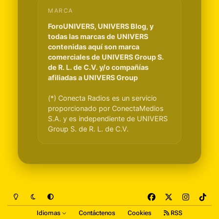
MARCA
ForoUNIVERS, UNIVERS Blog, y
todas las marcas de UNIVERS
contenidas aquí son marca
comerciales de UNIVERS Group S.
de R. L. de C.V. y/o compañías
afiliadas a UNIVERS Group
(*) Conecta Radios es un servicio
proporcionado por ConectaMedios
S.A. y es independiente de UNIVERS
Group S. de R. L. de C.V.
Light Mode
Dark Mode
System Preference
f
x
i
t
a
n
i
Idiomas
Contáctenos
Cookies
RSS
c
s
k