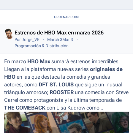
Entries in this blog
ORDENAR POR
Estrenos de HBO Max en marzo 2026
Por
Jorge_VE
March 3
Mar 3
Programación & Distribución
En marzo
HBO Max
sumará estrenos imperdibles.
Llegan a la plataforma nuevas series
originales de
HBO
en las que destaca la comedia y grandes
actores, como
DFT ST. LOUIS
que sigue un inusual
triángulo amoroso;
ROOSTER
una comedia con Steve
Carrel como protagonista y la última temporada de
THE COMEBACK
con Lisa Kudrow como
protagonista de un falso reality. Además, una nueva
temporada de
MÁXIMA
para poder conocer aún más
de su historia. Las mejores películas están en HBO