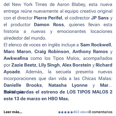
del
New York Times
de Aaron Blabey, esta nueva
entrega reúne nuevamente al equipo creativo original
con el director
Pierre Perifel
, el codirector
JP Sans
y
el productor
Damon Ross
, quienes llevan esta
historia a nuevas y emocionantes locaciones
alrededor del mundo.
El elenco de voces en inglés incluye a
Sam Rockwell
,
Marc Maron
,
Craig Robinson
,
Anthony Ramos
y
Awkwafina
como los Tipos Malos, acompañados
por
Zazie Beetz
,
Lily Singh
,
Alex Borstein
y
Richard
Ayoade
. Además, la secuela presenta nuevas
incorporaciones que dan vida a las Chicas Malas:
Danielle Brooks
,
Natasha Lyonne
y
Maria
Bakalova
No te pierdas el estreno de LOS TIPOS MALOS 2
.
este 13 de marzo en HBO Max.
Leer más...
463 views
0 comentarios