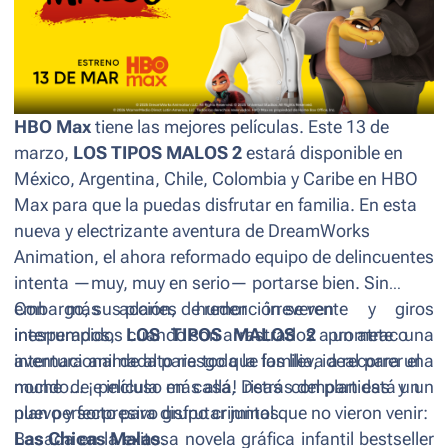
HBO Max
tiene las mejores películas. Este 13 de
marzo,
LOS TIPOS MALOS 2
estará disponible en
México, Argentina, Chile, Colombia y Caribe en HBO
Max para que la puedas disfrutar en familia.
En esta
nueva y electrizante aventura de DreamWorks
Animation, el ahora reformado equipo de delincuentes
intenta —muy, muy en serio— portarse bien. Sin
embargo, sus planes de redención se ven
Con más acción, humor irreverente y giros
interrumpidos cuando son arrastrados a un atraco
inesperados,
LOS TIPOS MALOS 2
promete una
internacional de alto riesgo que los lleva a recorrer el
aventura animada para toda la familia, ideal para una
mundo... ¡e incluso más allá! Detrás del plan está un
noche de película en casa, risas compartidas y un
nuevo y sorpresivo grupo criminal que no vieron venir:
plan perfecto para disfrutar juntos.
Las Chicas Malas
Basada en la exitosa novela gráfica infantil bestseller
.