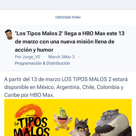
Entries in this blog
ORDENAR POR
‘Los Tipos Malos 2’ llega a HBO Max este 13
de marzo con una nueva misión llena de
acción y humor
Por
Jorge_VE
March 3
Mar 3
Programación & Distribución
A partir del 13 de marzo LOS TIPOS MALOS 2 estará
disponible en México, Argentina, Chile, Colombia y
Caribe por HBO Max.