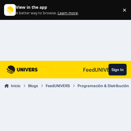
Skip to content
View in the app
×
Di
A better way to browse.
Learn more
.
FeedUNIVERS
Sign In
Inicio
Blogs
FeedUNIVERS
Programación & Distribución