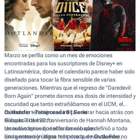
Marzo se perfila como un mes de emociones
encontradas para los suscriptores de Disney+ en
Latinoamérica, donde el calendario parece haber sido
diseñado para tocar la fibra sensible de varias
generaciones. Mientras que el regreso de "Daredevil:
Born Again" promete darnos esa dosis de intensidad y
oscuridad que tanto extrañábamos en el UCM, el
calendario también nos invita a mirar hacia atrás con
Outlander - Temporada 8 | Serie
el especial del 20.º aniversario de Hannah Montana,
Sábado 7 de marzo
recordándonos que el fenómeno que definió a toda
Un nuevo episodio todos los sábados
una generación sigue más vivo que nunca. Pero no
En la octava y última temporada de
Outlander
,