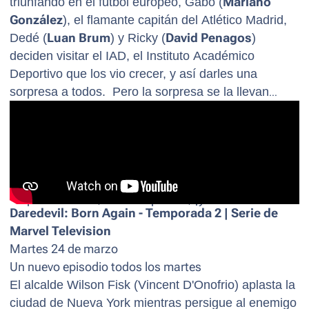
triunfando en el fútbol europeo, Gabo (
Mariano
González
), el flamante capitán del Atlético Madrid,
Dedé (
Luan Brum
) y Ricky (
David Penagos
)
deciden visitar el IAD, el Instituto Académico
Deportivo que los vio crecer, y así darles una
sorpresa a todos. Pero la sorpresa se la llevan
ellos: el IAD ya no es el que solía ser y los Halcones
Dorados, el equipo de fútbol del cual fueron parte,
está sin rumbo, desmotivado y a punto de
descender. Ahora ellos deberán recuperar la gloria
del IAD y el orgullo de ser un Halcón: una nueva
etapa comienza, llena de pasión, ¡y mucho fútbol!
Daredevil: Born Again - Temporada 2 | Serie de
Marvel Television
Martes 24 de marzo
Un nuevo episodio todos los martes
El alcalde Wilson Fisk (Vincent D'Onofrio) aplasta la
ciudad de Nueva York mientras persigue al enemigo