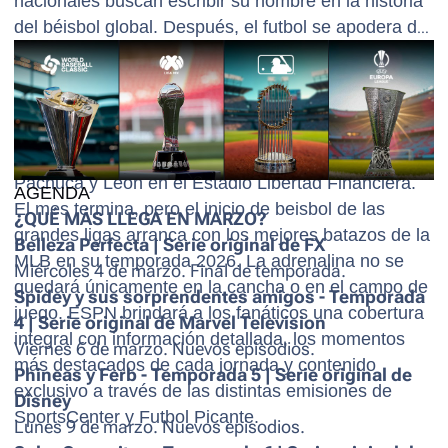
nacionales buscan escribir su nombre en la historia
del béisbol global. Después, el futbol se apodera de
la pantalla con la intensidad de la UEFA Europa
League, cuyos octavos de final se disputan el 6 y 13
de marzo, con duelos de alto voltaje. Además,
desde México ESPN ofrecerá los mejores partidos
del Atlético de San Luis, que enfrenta al Mazatlán,
Pachuca y León en el Estadio Libertad Financiera.
AGENDA
El mes termina, pero el inicio de beisbol de las
¿QUÉ MÁS LLEGA EN MARZO?
grandes ligas arranca con los mejores batazos de la
Belleza Perfecta | Serie original de FX
MLB en su temporada 2026. La adrenalina no se
Miércoles 4 de marzo. Final de temporada.
quedará únicamente en la cancha o en el campo de
Spidey y sus sorprendentes amigos - Temporada
juego. ESPN brindará a los fanáticos una cobertura
4 | Serie original de Marvel Television
integral con información detallada, los momentos
Viernes 6 de marzo. Nuevos episodios.
más destacados de cada jornada y contenido
Phineas y Ferb - Temporada 5 | Serie original de
exclusivo a través de las distintas emisiones de
Disney
SportsCenter y Futbol Picante.
Lunes 9 de marzo. Nuevos episodios.