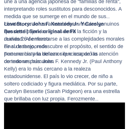
une a una agencia japonesa de "familias de renta",
interpretando roles sustitutos para desconocidos. A
medida que se sumerge en el mundo de sus
clientes, comienza a establecer vínculos genuinos
Love Story: John F. Kennedy Jr. Y Carolyn
que desdibujan las líneas entre la ficción y la
Bessette | Serie original de FX
realidad. Al enfrentarse a las complejidades morales
Jueves 26 de marzo
de su trabajo, redescubre el propósito, el sentido de
Final de temporada
pertenencia y la belleza silenciosa de las
Fue una historia de amor que acaparó la atención
conexiones humanas.
de todo un país: John F. Kennedy Jr. (Paul Anthony
Kelly) era lo más cercano a la realeza
estadounidense. El país lo vio crecer, de niño a
soltero codiciado y figura mediática. Por su parte,
Carolyn Bessette (Sarah Pidgeon) era una estrella
que brillaba con luz propia. Ferozmente
independiente y con un estilo único, pasó de ser
asistente de ventas a ejecutiva en Calvin Klein, y se
convirtió en una confidente de su fundador
homónimo. La conexión entre John y Carolyn fue