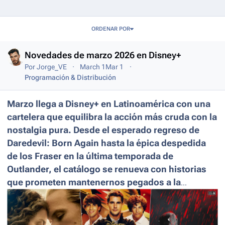
Entries in this blog
ORDENAR POR
Novedades de marzo 2026 en Disney+
Por
Jorge_VE
March 1
Mar 1
Programación & Distribución
Marzo llega a Disney+ en Latinoamérica con una
cartelera que equilibra la acción más cruda con la
nostalgia pura. Desde el esperado regreso de
Daredevil: Born Again hasta la épica despedida
de los Fraser en la última temporada de
Outlander, el catálogo se renueva con historias
que prometen mantenernos pegados a la
pantalla. Prepárate, porque este mes la
plataforma no se guarda nada.