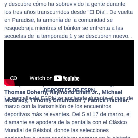
y descubre cómo ha sobrevivido la gente durante
los tres años transcurridos desde "El Día". De vuelta
en Paradise, la armonía de la comunidad se
resquebraja mientras el búnker se enfrenta a las
secuelas de la temporada 1 y se descubren nuevos
secretos sobre los orígenes de la ciudad. La serie
está protagonizada por
Sterling K. Brown
,
Julianne
Nicholson
,
Sarah Shahi
,
Nicole Brydon Bloom,
Krys Marshall, Enuka Okuma, Aliyah Mastin,
Percy Daggs IV y Charlie Evans.
Con la
participación especial de
Shailene Woodley,
DEPORTES DE ESPN
Thomas Doherty, Raymond Cham Jr., Michael
La pantalla de ESPN se enciende durante el mes de
McGrady, Timothy Omundson
y
Patrick Fischler
.
marzo con la transmisión de los encuentros
deportivos más relevantes. Del 5 al 17 de marzo, el
diamante se apodera de la pantalla con el Clásico
Mundial de Béisbol, donde las selecciones