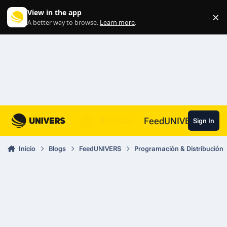
Skip to content
View in the app
×
Di
A better way to browse.
Learn more
.
FeedUNIVERS
Sign In
Inicio
Blogs
FeedUNIVERS
Programación & Distribución