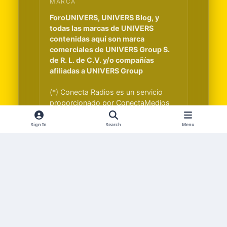
MARCA
ForoUNIVERS, UNIVERS Blog, y
todas las marcas de UNIVERS
contenidas aquí son marca
comerciales de UNIVERS Group S.
de R. L. de C.V. y/o compañías
afiliadas a UNIVERS Group
(*) Conecta Radios es un servicio
proporcionado por ConectaMedios
S.A. y es independiente de UNIVERS
Group S. de R. L. de C.V.
Sign In
Search
Menu
Light Mode
Dark Mode
System Preference
f
x
i
t
a
n
i
Idiomas
Contáctenos
Cookies
RSS
c
s
k
ctmedia.co
Powered by
Invision Community