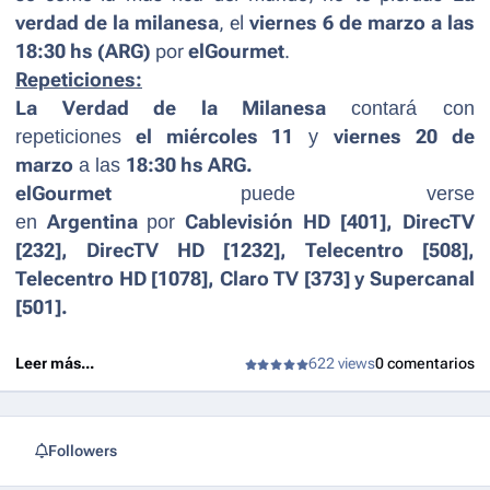
verdad de la milanesa
, el
viernes 6 de marzo a las
18:30 hs (ARG)
por
elGourmet
.
Repeticiones:
La Verdad de la Milanesa
contará con
repeticiones
el miércoles 11
y
viernes 20 de
marzo
a las
18:30 hs ARG.
elGourmet
puede verse
en
Argentina
por
Cablevisión HD [401], DirecTV
[232], DirecTV HD [1232], Telecentro [508],
Telecentro HD [1078], Claro TV [373] y Supercanal
[501].
Leer más...
622 views
0 comentarios
Followers