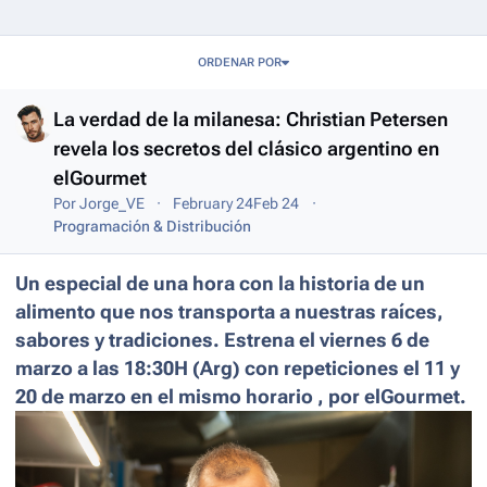
Entries in this blog
ORDENAR POR
La verdad de la milanesa: Christian Petersen
revela los secretos del clásico argentino en
elGourmet
Por
Jorge_VE
February 24
Feb 24
Programación & Distribución
Un especial de una hora con la historia de un
alimento que nos transporta a nuestras raíces,
sabores y tradiciones. Estrena el viernes 6 de
marzo a las 18:30H (Arg) con repeticiones el 11 y
20 de marzo en el mismo horario , por elGourmet.