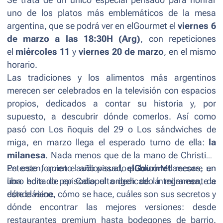
uno de los platos más emblemáticos de la mesa
argentina, que se podrá ver en elGourmet el
viernes 6
de marzo a las 18:30H (Arg)
, con repeticiones
el
miércoles 11
y
viernes 20 de marzo
, en el mismo
horario.
Las tradiciones y los alimentos más argentinos
merecen ser celebrados en la televisión con espacios
propios, dedicados a contar su historia y, por
supuesto, a descubrir dónde comerlos. Así como
pasó con
Los ñoquis del 29
o
Los sándwiches de
miga
, en marzo llega el esperado turno de ella:
la
milanesa
. Nada menos que de la mano de Christian
Petersen, quien el año pasado publicó
En este formato audiovisual,
elGourmet
Milanesas
recorre en
, un
libro editado por Catapulta dedicado íntegramente a
una hora de episodio el origen de la milanesa, de
este clásico.
dónde viene, cómo se hace, cuáles son sus secretos y
dónde encontrar las mejores versiones: desde
restaurantes premium hasta bodegones de barrio.