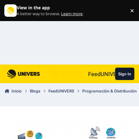
Skip to content
View in the app
×
Di
A better way to browse.
Learn more
.
FeedUNIVERS
Sign In
Inicio
Blogs
FeedUNIVERS
Programación & Distribución