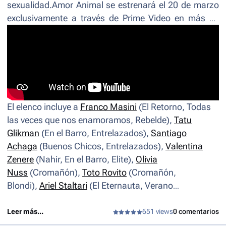
sexualidad.
Amor Animal
se estrenará el 20 de marzo
exclusivamente a través de Prime Video en más de
240 países y territorios. Los miembros Amazon Prime
en México tienen acceso a envíos gratis y rápidos, y
entretenimiento, todo en una misma membresía.
El elenco incluye a
Franco Masini
(
El Retorno, Todas
las veces que nos enamoramos, Rebelde
),
Tatu
Glikman
(
En el Barro, Entrelazados
),
Santiago
Achaga
(
Buenos Chicos, Entrelazados
),
Valentina
Zenere
(
Nahir, En el Barro, Elite
),
Olivia
Nuss
(
Cromañón
),
Toto Rovito
(
Cromañón,
Blondi
),
Ariel Staltari
(
El Eternauta, Verano
Trippin
),
Inés Estevez
(
Miranda de viernes a lunes,
Vera y el placer de los otros
),
Antonio Birabent
(
Días
Leer más...
651 views
0 comentarios
de gallos, Viudas e hijos del rock and roll
),
Juan