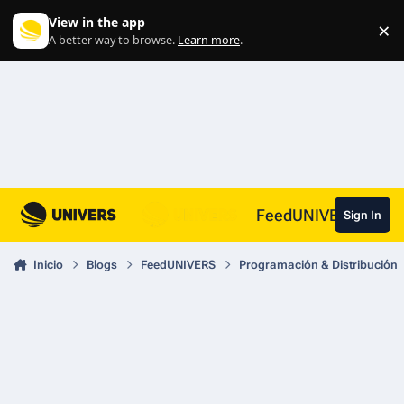
Skip to content
View in the app
×
Di
A better way to browse.
Learn more
.
FeedUNIVERS
Sign In
Inicio
Blogs
FeedUNIVERS
Programación & Distribución