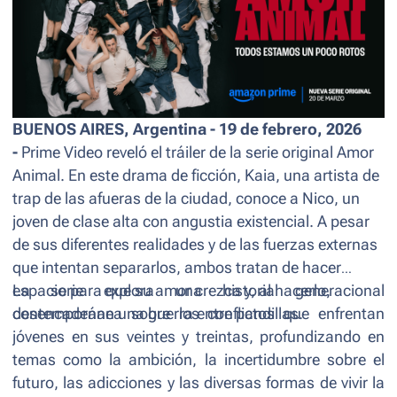
BUENOS AIRES, Argentina - 19 de febrero, 2026
-
Prime Video reveló el tráiler de la serie original
Amor
Animal
. En este drama de ficción, Kaia, una artista de
trap de las afueras de la ciudad, conoce a Nico, un
joven de clase alta con angustia existencial. A pesar
de sus diferentes realidades y de las fuerzas externas
que intentan separarlos, ambos tratan de hacer
espacio para que su amor crezca y, al hacerlo,
La serie explora una historia generacional
desencadenan una guerra entre pandillas.
contemporánea sobre los conflictos que enfrentan
jóvenes en sus veintes y treintas, profundizando en
temas como la ambición, la incertidumbre sobre el
futuro, las adicciones y las diversas formas de vivir la