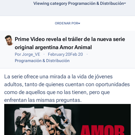
Viewing category Programación & Distribución
Entries in this blog
ORDENAR POR
Prime Video revela el tráiler de la nueva serie
original argentina Amor Animal
Por
Jorge_VE
February 20
Feb 20
Programación & Distribución
La serie ofrece una mirada a la vida de jóvenes
adultos, tanto de quienes cuentan con oportunidades
como de aquellos que no las tienen, pero que
enfrentan las mismas preguntas.