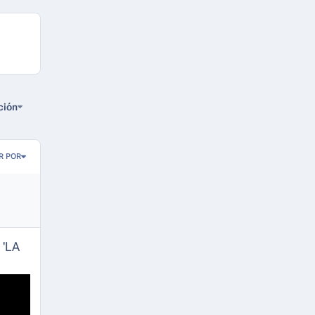
ción
R POR
 'LA