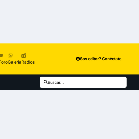
Sos editor? Conéctate.
Foro
Galería
Radios
Buscar...