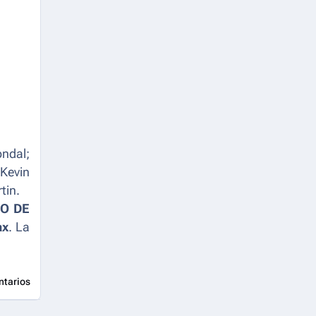
ndal;
 Kevin
tin.
O DE
ax
. La
ntarios