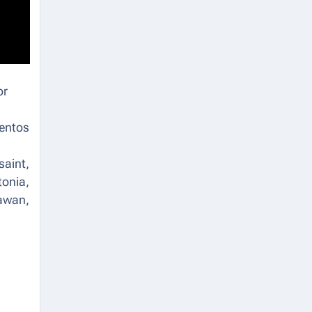
or
ientos
saint,
tonia,
awan,