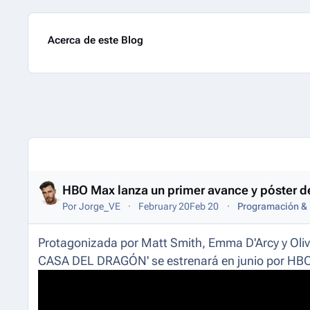
Acerca de este Blog
Entries in this blog
HBO Max lanza un primer avance y póster de
Por
Jorge_VE
February 20
Feb 20
Programación & 
Protagonizada por Matt Smith, Emma D'Arcy y Olivi
CASA DEL DRAGÓN' se estrenará en junio por HB