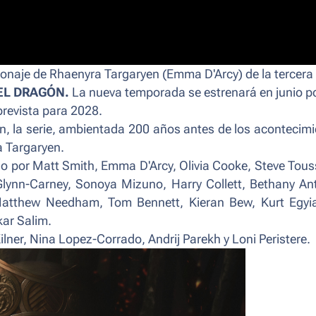
sonaje de Rhaenyra Targaryen (Emma D'Arcy) de la tercera
EL DRAGÓN.
La nueva temporada se estrenará en junio p
revista para 2028.
, la serie, ambientada 200 años antes de los acontecim
a Targaryen.
do por Matt Smith, Emma D'Arcy, Olivia Cooke, Steve Tous
Glynn-Carney, Sonoya Mizuno, Harry Collett, Bethany An
 Matthew Needham, Tom Bennett, Kieran Bew, Kurt Egyi
kar Salim.
ilner, Nina Lopez-Corrado, Andrij Parekh y Loni Peristere.