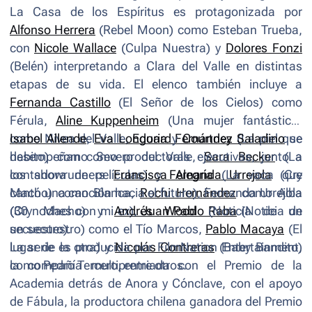
La Casa de los Espíritus
es protagonizada por
Alfonso Herrera
(
Rebel Moon
) como Esteban Trueba,
con
Nicole Wallace
(
Culpa Nuestra
) y
Dolores Fonzi
(
Belén
) interpretando a Clara del Valle en distintas
etapas de su vida. El elenco también incluye a
Fernanda Castillo
(
El Señor de los Cielos
) como
Férula,
Aline Kuppenheim
(
Una mujer fantástica
)
como Nivea del Valle,
Isabel Allende
,
Eva Longoria
Eduard Fernández
y
Courtney Saladino
(
La piel que
se
habito
desempeñan como productoras ejecutivas, junto a
) como Severo del Valle,
Sara Becker
(
La
contadora de películas
los showrunners
Francisca Alegría
) y
Fernanda Urrejola
(
La vaca que
(
Cry
Macho
cantó una canción hacia el futuro
) como Blanca,
Rochi Hernández
), Fernanda Urrejola
como Alba
(
(
30 noches con mi ex
Cry Macho
) y
Andrés Wood
),
Juan Pablo Raba
(
Noticia de un
(
Noticia de
un secuestro
secuestro
).
) como el Tío Marcos,
Pablo Macaya
(
El
lugar de la otra
La serie es producida por FilmNation Entertainment,
) y
Nicolás Contreras
(
Baby Bandito
)
como Pedro Tercero, entre otros.
la compañía multipremiada con el Premio de la
Academia detrás de
Anora
y
Cónclave
, con el apoyo
de Fábula, la productora chilena ganadora del Premio