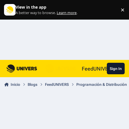
Skip to content
View in the app
×
Di
A better way to browse.
Learn more
.
FeedUNIVERS
Sign In
Inicio
Blogs
FeedUNIVERS
Programación & Distribución