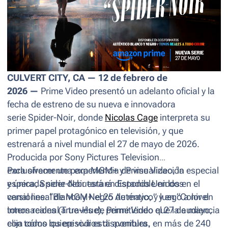
CULVERT CITY, CA — 12 de febrero de
2026 —
Prime Video presentó un adelanto oficial y la
fecha de estreno de su nueva e innovadora
serie
Spider-Noir
, donde
Nicolas Cage
interpreta su
primer papel protagónico en televisión, y que
estrenará a nivel mundial el 27 de mayo de 2026.
Producida por Sony Pictures Television
exclusivamente para MGM+ y Prime Video, la
Para ofrecer una experiencia de visualización especial
esperada serie debutará en Estados Unidos en el
y única,
Spider-Noir
estará disponible en dos
canal lineal de MGM+ el 25 de mayo, y luego a nivel
versiones: “Blanco y Negro Auténtico” y en “Color en
internacional a través de Prime Video el 27 de mayo,
tonos reales
(True-Hue)
, permitiendo que la audiencia
con todos los episodios disponibles, en más de 240
elija cómo quiere vivir esta aventura.