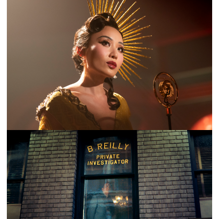
Oscar
®
Brendan Gleeson
(
The Banshees of
Inisherin, Harry Potter)
. El elenco de estrellas
invitadas incluye a
Lukas Haas,
Cameron
Britton,
Cary Christopher,
Michael Kostroff,
Scott
MacArthur,
Joe Massingill
,
Whitney Rice,
Amanda
Schull
,
Andrew Caldwell
,
Amy Aquino
,
Andrew
Robinson
y
Kai Caster
.
Spider-Noir
es producida por Sony Pictures Television
exclusivamente para MGM+ y Prime Video. El director
ganador del Emmy
®
Harry Bradbeer
(
Fleabag, Killing
Eve
) dirigió y fungió como productor ejecutivo de los
dos primeros episodios. Mientras
Oren Uziel
(
The Lost
City, 22 Jump Street)
y
Steve Lightfoot
(
Marvel’s The
Punisher, Shantaram
) se desempeñan como co-
showrunners y productores ejecutivos. Uziel y
Lightfoot desarrollaron la serie junto al equipo