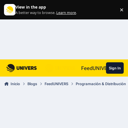
Skip to content
View in the app
×
Di
A better way to browse.
Learn more
.
FeedUNIVERS
Sign In
Inicio
Blogs
FeedUNIVERS
Programación & Distribución