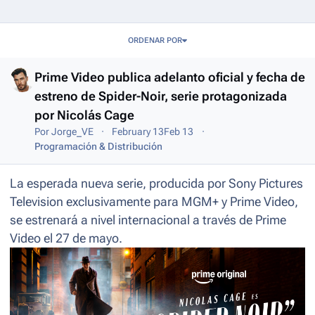
Entries in this blog
ORDENAR POR
Prime Video publica adelanto oficial y fecha de
estreno de Spider-Noir, serie protagonizada
por Nicolás Cage
Por
Jorge_VE
February 13
Feb 13
Programación & Distribución
La esperada nueva serie, producida por Sony Pictures
Television exclusivamente para MGM+ y Prime Video,
se estrenará a nivel internacional a través de Prime
Video el 27 de mayo.