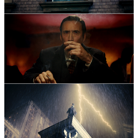
ganador del Oscar
®
detrás de
Spider-Man: Into the
Spider-Verse
:
Phil Lord
,
Christopher Miller
y
Amy
Pascal
. Lord y Miller fungen como productores
ejecutivos a través de su compañía Lord Miller, junto
con
Aditya Sood
y
Dan Shear
. Además,
Amy
Pascal
participa como productora ejecutiva a través
de Pascal Pictures. Nicolas Cage y Pavlina Hatoupis
también fungen como productores ejecutivos de la
serie.