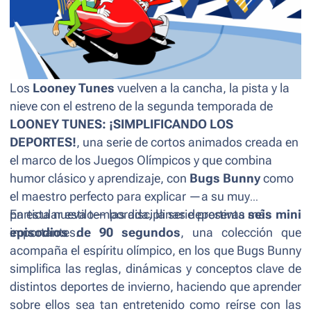
Los
Looney Tunes
vuelven a la cancha, la pista y la
nieve con el estreno de la segunda temporada de
LOONEY TUNES: ¡SIMPLIFICANDO LOS
DEPORTES!
, una serie de cortos animados creada en
el marco de los Juegos Olímpicos y que combina
humor clásico y aprendizaje, con
Bugs Bunny
como
el maestro perfecto para explicar —a su muy
particular estilo— las disciplinas deportivas más
En esta nueva temporada, la serie presenta
seis mini
importantes.
episodios de 90 segundos
, una colección que
acompaña el espíritu olímpico, en los que Bugs Bunny
simplifica las reglas, dinámicas y conceptos clave de
distintos deportes de invierno, haciendo que aprender
sobre ellos sea tan entretenido como reírse con las