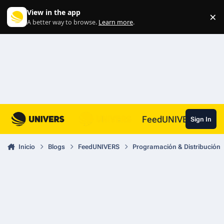
Skip to content
View in the app
×
Di
A better way to browse.
Learn more
.
FeedUNIVERS
Sign In
Inicio
Blogs
FeedUNIVERS
Programación & Distribución