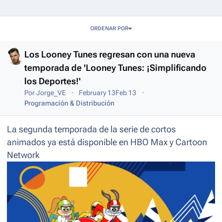
Entries in this blog
ORDENAR POR
Los Looney Tunes regresan con una nueva
temporada de 'Looney Tunes: ¡Simplificando
los Deportes!'
Por
Jorge_VE
February 13
Feb 13
Programación & Distribución
La segunda temporada de la serie de cortos
animados ya está disponible en HBO Max y Cartoon
Network