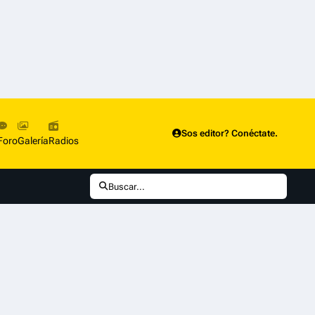
Sos editor? Conéctate.
Foro
Galería
Radios
Buscar...