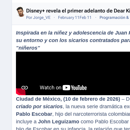
Disney+ revela el primer adelanto de Dear K
Por
Jorge_VE
February 11
Feb 11
Programación & 
Inspirada en la niñez y adolescencia de Juan P
su entorno y con los sicarios contratados pa
"niñeros"
Ciudad de México, (10 de febrero de 2026)
– Di
criado por sicarios
, la nueva serie dramática ex
Pablo Escobar
, hijo del narcoterrorista colom
incluye a
John Leguizamo
como Pablo Escobar G
hijo de Escobar en su infancia, la relación que t