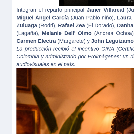
Integran el reparto principal
Janer Villareal
(Ju
Miguel Ángel García
(Juan Pablo niño),
Laura
Zuluaga
(Rodri),
Rafael Zea
(El Dorado),
Danha
(Lagaña),
Melanie Dell' Olmo
(Andrea Ochoa),
Carmen Electra
(Margarete) y
John Leguizamo
La producción recibió el incentivo CINA (Certif
Colombia y administrado por Proimágenes: un des
audiovisuales en el país.