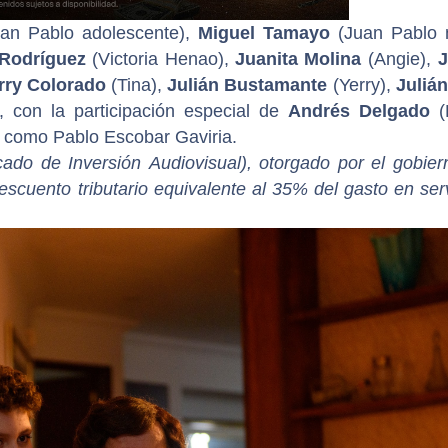
an Pablo adolescente),
Miguel Tamayo
(Juan Pablo n
 Rodríguez
(Victoria Henao),
Juanita Molina
(Angie),
J
rry Colorado
(Tina),
Julián Bustamante
(Yerry),
Julián
 con la participación especial de
Andrés Delgado
(K
como Pablo Escobar Gaviria.
icado de Inversión Audiovisual), otorgado por el gobie
cuento tributario equivalente al 35% del gasto en ser