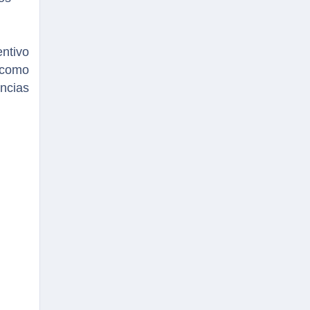
ntivo
omo
ncias