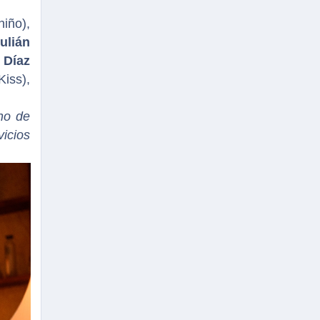
iño),
ulián
 Díaz
iss),
rno de
vicios