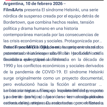
Argentina, 10 de febrero 2026
–
Film&Arts
presenta
El síndrome Helsinki
, una serie
nórdica de suspenso creada por el equipo detrás de
Bordertown
, que combina hechos reales, tensión
política y drama humano en una historia
contemporánea marcada por las consecuencias de
las crisis económicas y sociales. Protagonizada por
Peter Franzén
Creada por
Mikko Oikkonen
(
Vikings
), la misma propone un relato
, la serie
entrelaza dos
potente sobre un inesperado “Robin Hood del Norte”
momentos históricos clave: la profunda crisis
decidido a enfrentarse al sistema.
financiera que golpeó a Finlandia en la década de
1990 y los conflictos económicos y sociales derivados
de la pandemia de COVID-19.
El síndrome Helsinki
surge originalmente como un proyecto documental,
pero evolucionó hacia la ficción al encontrar en
ambos contextos un espejo inquietante del presente.
La historia sigue a Elias, un hombre brillante, esposo
La serie pone el foco en las desigualdades
y padre de dos hijos, cuya vida se ve marcada por una
estructurales: empresas rescatadas por el Estado,
cadena de injusticias. Cuando toma como rehenes a