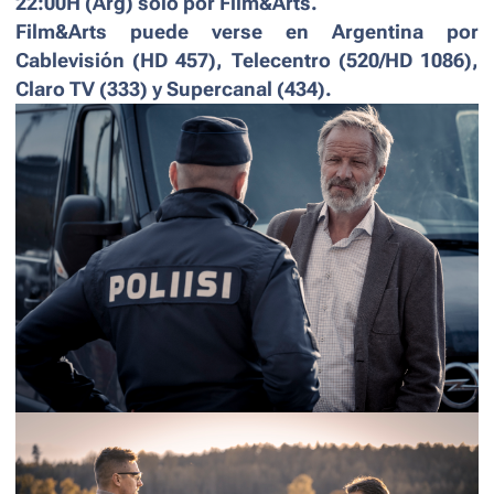
22:00H (Arg) solo por Film&Arts.
Film&Arts puede verse en Argentina por
Cablevisión (HD 457), Telecentro (520/HD 1086),
Claro TV (333) y Supercanal (434).