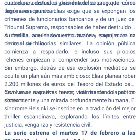
ciudadanos excluidos y heridas del pasado que nunca
cuatro periodistas, el país entero se pregunta cómo
terminaron de cerrar.
llegó a ese punto. Elias exige que se expongan los
crímenes de funcionarios bancarios y de un juez del
Tribunal Supremo, responsables de haber destruido a
su familia, arruinado su reputación y empujado a su
A medida que el secuestro avanza, salen a la luz
padre al suicidio.
cientos de historias similares. La opinión pública
comienza a respaldarlo, e incluso sus propios
rehenes empiezan a comprender sus motivaciones.
Sin embargo, detrás de esa explosión mediática se
oculta un plan aún más ambicioso: Elias planea robar
2.200 millones de euros del Tesoro del Estado para
devolverlos a quienes fueron víctimas del colapso del
Con una narrativa tensa, un trasfondo político
sistema.
contundente y una mirada profundamente humana,
El
síndrome Helsinki
se inscribe en la tradición del mejor
thriller escandinavo, explorando los límites entre
justicia, venganza y resistencia civil.
La serie estrena el martes 17 de febrero a las