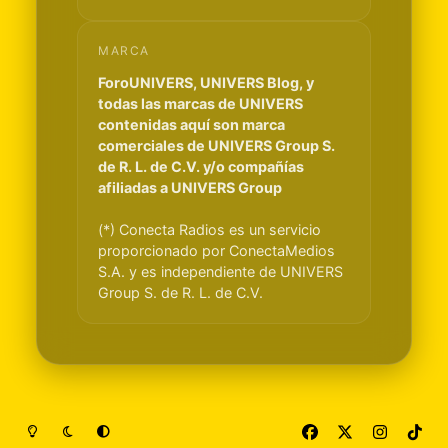
MARCA
ForoUNIVERS, UNIVERS Blog, y
todas las marcas de UNIVERS
contenidas aquí son marca
comerciales de UNIVERS Group S.
de R. L. de C.V. y/o compañías
afiliadas a UNIVERS Group
(*) Conecta Radios es un servicio
proporcionado por ConectaMedios
S.A. y es independiente de UNIVERS
Group S. de R. L. de C.V.
Light Mode
Dark Mode
System Preference
f
x
i
t