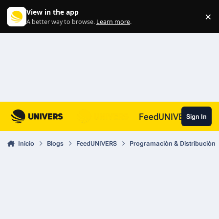
Skip to content
View in the app
×
Di
A better way to browse.
Learn more
.
FeedUNIVERS
Sign In
Inicio
Blogs
FeedUNIVERS
Programación & Distribución