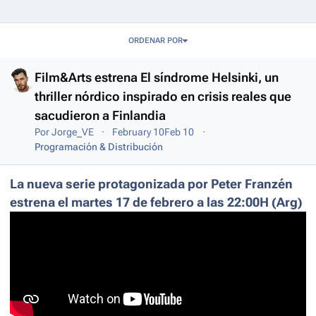
Entries in this blog
ORDENAR POR
Film&Arts estrena El síndrome Helsinki, un
thriller nórdico inspirado en crisis reales que
sacudieron a Finlandia
Por
Jorge_VE
February 10
Feb 10
Programación & Distribución
La nueva serie protagonizada por Peter Franzén
estrena el martes 17 de febrero a las 22:00H (Arg)