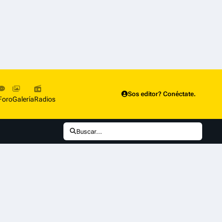
Sos editor? Conéctate.
Foro
Galería
Radios
Buscar...