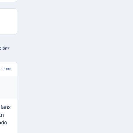
ción
R POR
 fans
an
ado