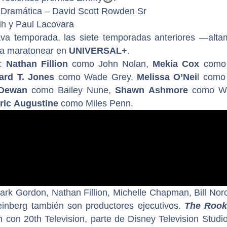
 Dramática – David Scott Rowden Sr
ih y Paul Lacovara
tava temporada, las siete temporadas anteriores —alta
ra maratonear en
UNIVERSAL+
.
r:
Nathan Fillion
como John Nolan,
Mekia Cox
como 
ard T. Jones
como Wade Grey,
Melissa O’Nei
l como
 Dewan
como Bailey Nune,
Shawn Ashmore
como We
ric Augustine
como Miles Penn.
ark Gordon, Nathan Fillion, Michelle Chapman, Bill Nor
einberg también son productores ejecutivos.
The Rook
 con 20th Television, parte de Disney Television Studi