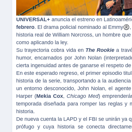
UNIVERSAL+
anuncia el estreno en Latinoamér
febrero
. El drama policial nominado al Emmy
®
,
historia real de William Norcross, un hombre que 
como aplicando la ley.
Su trayectoria cobra vida en
The Rookie
a trav
humor, encarnados por John Nolan (interpreta
cierta ingenuidad antes de ganarse el respeto d
En este esperado regreso, el primer episodio tit
historia de la serie, transportando a la audienci
un entorno desconocido, John Nolan, el agente
Harper (
Mekia Cox
,
Chicago Med
) emprenderán
temporada diseñada para romper las reglas y 
historia.
De nueva cuenta la LAPD y el FBI se unirán ya q
prófugo y cuya historia se conecta directame