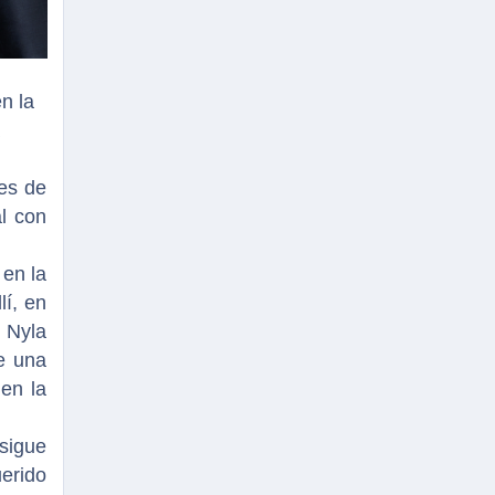
n la
es de
al con
 en la
lí, en
e Nyla
e una
en la
 sigue
erido