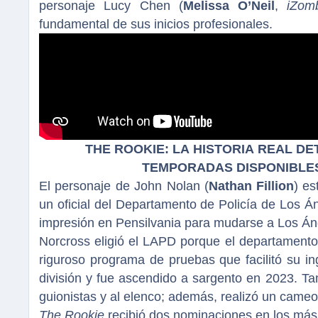
personaje Lucy Chen (
Melissa O’Neil
,
iZom
fundamental de sus inicios profesionales.
THE ROOKIE: LA HISTORIA REAL D
TEMPORADAS DISPONIBLE
El personaje de John Nolan (
Nathan Fillion
) es
un oficial del Departamento de Policía de Los Án
impresión en Pensilvania para mudarse a Los Ánge
Norcross eligió el LAPD porque el departamento
riguroso programa de pruebas que facilitó su ing
división y fue ascendido a sargento en 2023. T
guionistas y al elenco; además, realizó un cameo
The Rookie
recibió dos nominaciones en los má