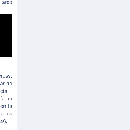
 arco
cross,
iar de
cía.
ía un
 en la
a los
19).