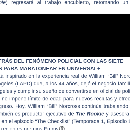
bie
) regresará al trabajo encubierto, retomando un
ETRÁS DEL FENÓMENO POLICIAL CON LAS SIETE
S PARA MARATONEAR EN UNIVERSAL+
tá inspirado en la experiencia real de William “Bill” Nor
geles (LAPD) que, a los 44 años, dejó el negocio famil
les y cumplir su sueño de convertirse en oficial de poli
 no impone límite de edad para nuevos reclutas y ofrec
reso. Hoy, William “Bill” Norcross continúa trabajando
ambién es productor ejecutivo de
The Rookie
y asesora 
 en el episodio “The Checklist” (Temporada 1, Episodio 
s recientes premios Emmy
®
: