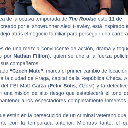
ica de la octava temporada de
The Rookie
este
11 de
 creado por el showrunner Alexi Hawley, está inspirado e
dejó atrás el negocio familiar para perseguir una carrera
és de una mezcla convincente de acción, drama y toqu
do por
Nathan Fillion
), quien se une a la fuerza polici
e sus compañeros.
ulado
“Czech Mate”
, marca el primer cambio de locación
a a la ciudad de Praga, capital de la República Checa. Al
 del FBI Matt Garza (
Felix Solis
,
Ozark
) y la detectiv
 una misión de alto riesgo que establecerá el tono d
mantener a los espectadores completamente inmersos 
ue están en la persecución de un criminal veterano que
nte con la temporada anterior. Mientras tanto, el qu