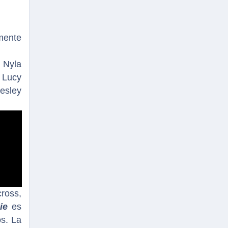
mente
Nyla
 Lucy
sley
cross,
ie
es
os. La