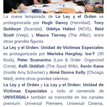
La nueva temporada de
La Ley y el Orden
es
protagonizada por
Hugh Dancy
(Hannibal),
Tony
Goldwyn
(Scandal),
Odelya Halevi
(NCIS),
Reid
Scott
(Veep),
y
Maura Tierney
(The Affair), entre
otras grandes figuras.
La Ley y el Orden: Unidad de Víctimas Especiales
es protagonizada por
Mariska Hargitay
,
Ice-T
(
30
Rock
),
Peter Scanavino
(Law & Order: Organized
Crime
),
Kelli Giddish
(
The Good Wife
),
Kevin Kane
(
Inside Amy Schumer
) y
Aimé Donna Kelly
(
Chicago
Med
), entre otros grandes talentos.
La Ley y el Orden
y
La Ley y el Orden: Unidad de
Víctimas Especiales
y todo el contenido de
UNIVERSAL+
también se transmite en los canales
premium: Universal Premiere, Universal Cinema,