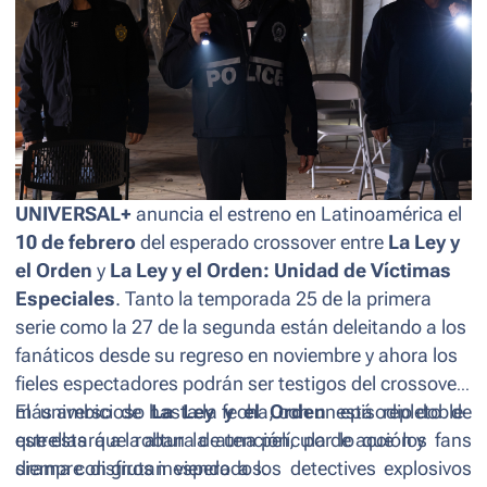
UNIVERSAL+
anuncia el estreno en Latinoamérica el
10 de febrero
del esperado
crossover
entre
La Ley y
el Orden
y
La Ley y el Orden: Unidad de Víctimas
Especiales
. Tanto la temporada 25 de la primera
serie como la 27 de la segunda están deleitando a los
fanáticos desde su regreso en noviembre y ahora los
fieles espectadores podrán ser testigos del
crossover
más ambicioso hasta la fecha, con un episodio doble
El universo de
La Ley y el Orden
está repleto de
que estará a la altura de una película de acción y
estrellas que roban la atención, por lo que los fans
drama con giros inesperados.
siempre disfrutan viendo a los detectives explosivos