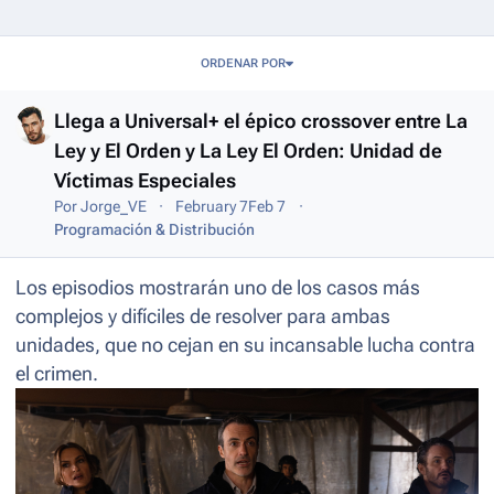
Entries in this blog
ORDENAR POR
Llega a Universal+ el épico crossover entre La
Ley y El Orden y La Ley El Orden: Unidad de
Víctimas Especiales
Por
Jorge_VE
February 7
Feb 7
Programación & Distribución
Los episodios mostrarán uno de los casos más
complejos y difíciles de resolver para ambas
unidades, que no cejan en su incansable lucha contra
el crimen.