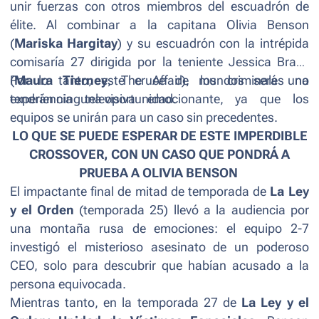
unir fuerzas con otros miembros del escuadrón de
élite. Al combinar a la capitana Olivia Benson
(
Mariska Hargitay
) y su escuadrón con la intrépida
comisaría 27 dirigida por la teniente Jessica Brady
(
Por lo tanto, este cruce de mundos será una
Maura Tierney
,
The Affair
), los criminales no
tendrán ninguna oportunidad.
experiencia televisiva emocionante, ya que los
equipos se unirán para un caso sin precedentes.
LO QUE SE PUEDE ESPERAR DE ESTE IMPERDIBLE
CROSSOVER
, CON UN CASO QUE PONDRÁ A
PRUEBA A OLIVIA BENSON
El impactante final de mitad de temporada de
La Ley
y el Orden
(temporada 25) llevó a la audiencia por
una montaña rusa de emociones: el equipo 2-7
investigó el misterioso asesinato de un poderoso
CEO, solo para descubrir que habían acusado a la
persona equivocada.
Mientras tanto, en la temporada 27 de
La Ley y el