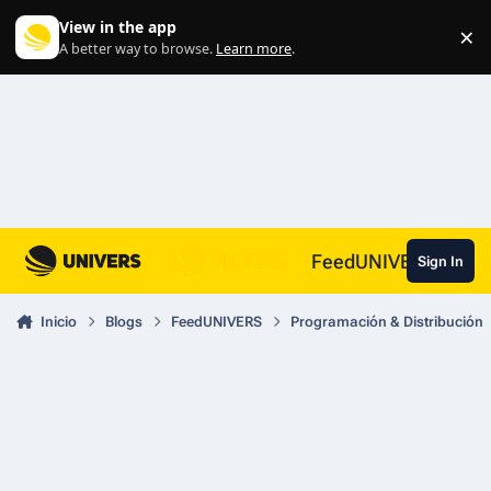
Skip to content
View in the app
×
Di
A better way to browse.
Learn more
.
FeedUNIVERS
Sign In
Inicio
Blogs
FeedUNIVERS
Programación & Distribución