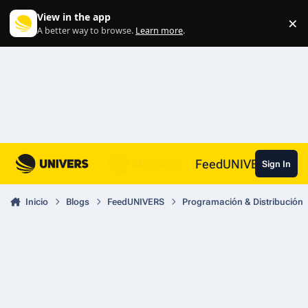
Skip to content
View in the app
×
Di
A better way to browse.
Learn more
.
FeedUNIVERS
Sign In
Inicio
Blogs
FeedUNIVERS
Programación & Distribución