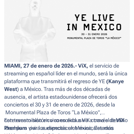
MIAMI, 27 de enero de 2026.- ViX,
el servicio de
streaming en español líder en el mundo, será la única
plataforma que transmitirá el regreso de YE
(Kanye
West
) a México. Tras más de dos décadas de
ausencia, el artista estadounidense ofrecerá dos
conciertos el 30 y 31 de enero de 2026, desde la
Monumental Plaza de Toros “La México”,
con transmisión en vivo en exclusiva a través de
Este evento histórico consolida a ViX como el destino
ViX
Premium
ideal para vivir los espectáculos musicales más
para audiencias en México, Estados