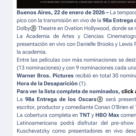
Buenos Aires, 22 de enero de 2026 –
La tempora
pico con la transmisión en vivo de la
98a Entrega 
Dolby
®
Theatre en Ovation Hollywood, donde se r
La Academia de Artes y Ciencias Cinematog
presentación en vivo con Danielle Brooks y Lewis
la academia.
Entre las películas con más nominaciones se de
(13 nominaciones) y con 9 nominaciones cada un
Warner Bros. Pictures
recibió en total 30 nomi
Hora de la Desaparición
(1).
Para ver la lista completa de nominados,
click 
La
98a Entrega de los Oscars
®
será presen
escritor, productor y comediante Conan O'Brien el
La cobertura completa en
TNT
y
HBO Max
comenz
Latinoamericana podrá disfrutar del pre-show
Kuschevatzky como presentadores en vivo desd