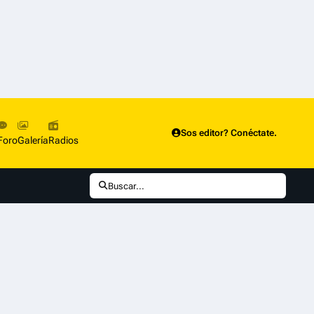
Sos editor? Conéctate.
Foro
Galería
Radios
Buscar...