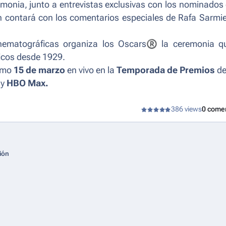
emonia, junto a entrevistas exclusivas con los nominados
n contará con los comentarios especiales de Rafa Sarmi
nematográficas organiza los Oscars
®
la ceremonia q
ficos desde 1929.
ximo
15 de marzo
en vivo en la
Temporada de Premios
d
y
HBO Max.
386 views
0 come
ión