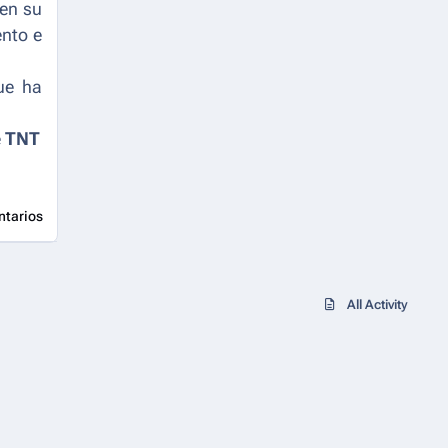
 en su
ento e
ue ha
e
TNT
ntarios
All Activity