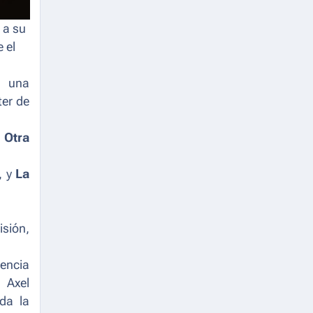
a a su
 el
.
n una
ter de
 Otra
, y
La
isión,
encia
 Axel
da la