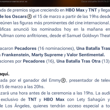
da de premios sigue creciendo en
HBO Max
y
TNT
y lleg
de los Oscars
®
el 15 de marzo a partir de las 19hs desde
eúnen las figuras más prominentes del cine internacional
ráficas anunció los nominados hoy en la mañana e
 Pullman como anfitriones, desde el Samuel Goldwyn Thea
stacaron
Pecadores
(16 nominaciones),
Una Batalla Tras
a
Frankenstein, Marty Supreme
y
Valor Sentimental.
naciones por
Pecadores
(16),
Una Batalla Tras Otra
(13)
aquí.
tada por el ganador del Emmy
®
, presentador de telev
 15 de marzo a las 20hs.
ará una hora antes de la ceremonia a las 19hs. La audi
 exclusivo de
TNT
y
HBO Max
con Lety Sahagún y
e Los Ángeles, quienes tendrán acceso especial a to