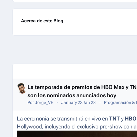
Acerca de este Blog
Entries in this blog
La temporada de premios de HBO Max y TNT t
son los nominados anunciados hoy
Por
Jorge_VE
January 23
Jan 23
Programación & D
La ceremonia se transmitirá en vivo en
TNT
y
HBO
Hollywood, incluyendo el exclusivo pre-show con a