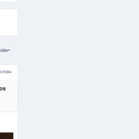
ción
R POR
tos