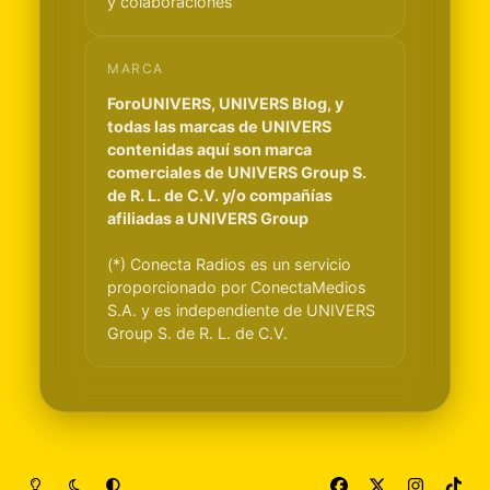
y colaboraciones
MARCA
ForoUNIVERS, UNIVERS Blog, y
todas las marcas de UNIVERS
contenidas aquí son marca
comerciales de UNIVERS Group S.
de R. L. de C.V. y/o compañías
afiliadas a UNIVERS Group
(*) Conecta Radios es un servicio
proporcionado por ConectaMedios
S.A. y es independiente de UNIVERS
Group S. de R. L. de C.V.
Light Mode
Dark Mode
System Preference
f
x
i
t