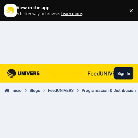
Skip to content
View in the app
×
Di
A better way to browse.
Learn more
.
FeedUNIVERS
Sign In
Inicio
Blogs
FeedUNIVERS
Programación & Distribución