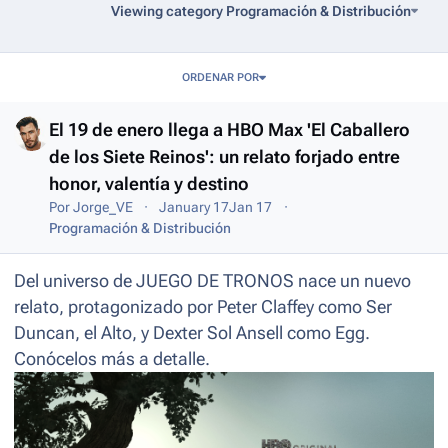
Viewing category Programación & Distribución
Entries in this blog
ORDENAR POR
El 19 de enero llega a HBO Max 'El Caballero
de los Siete Reinos': un relato forjado entre
honor, valentía y destino
Por
Jorge_VE
January 17
Jan 17
Programación & Distribución
Del universo de JUEGO DE TRONOS nace un nuevo
relato, protagonizado por Peter Claffey como Ser
Duncan, el Alto, y Dexter Sol Ansell como Egg.
Conócelos más a detalle.