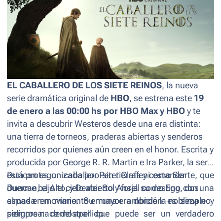
EL CABALLERO DE LOS SIETE REINOS
, la nueva
serie dramática original de
HBO
, se estrena este
19
de enero a las 00:00 hs por HBO Max y HBO
y te
invita a descubrir Westeros desde una era distinta:
una tierra de torneos, praderas abiertas y senderos
recorridos por quienes aún creen en el honor. Escrita y
producida por George R. R. Martin e Ira Parker, la serie
está protagonizada por Peter Claffey como Ser
Duncan es un caballero sin tierras ni estandarte, que
Duncan, el Alto, y Dexter Sol Ansell como Egg, dos
duerme bajo el cielo abierto y forja su destino con una
almas en movimiento en una era donde la nobleza no
espada en mano. Su mayor ambición es simple y
siempre nace del apellido.
peligrosa: demostrar que puede ser un verdadero