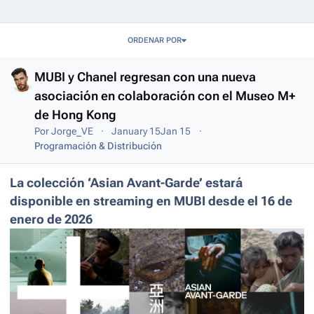
Entries in this blog
ORDENAR POR
MUBI y Chanel regresan con una nueva
asociación en colaboración con el Museo M+
de Hong Kong
Por
Jorge_VE
January 15
Jan 15
Programación & Distribución
La colección ‘Asian Avant-Garde’ estará
disponible en streaming en MUBI desde el 16 de
enero de 2026