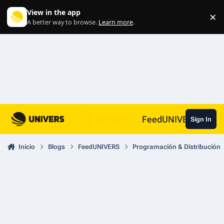
Skip to content
View in the app
×
Di
A better way to browse.
Learn more
.
FeedUNIVERS
Sign In
Inicio
Blogs
FeedUNIVERS
Programación & Distribución