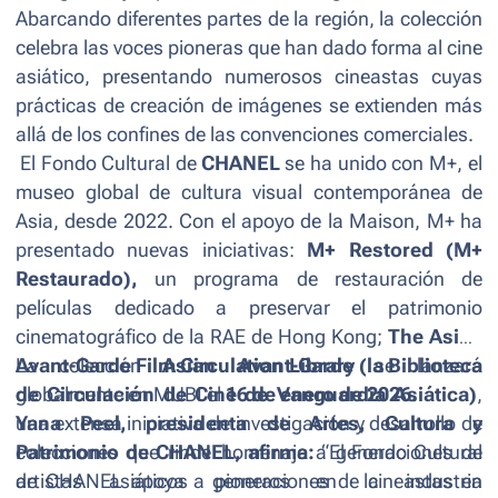
Abarcando diferentes partes de la región, la colección
celebra las voces pioneras que han dado forma al cine
asiático, presentando numerosos cineastas cuyas
prácticas de creación de imágenes se extienden más
allá de los confines de las convenciones comerciales.
El Fondo Cultural de
CHANEL
se ha unido con M+, el
museo global de cultura visual contemporánea de
Asia, desde 2022. Con el apoyo de la Maison, M+ ha
presentado nuevas iniciativas:
M+ Restored (M+
Restaurado),
un programa de restauración de
películas dedicado a preservar el patrimonio
cinematográfico de la RAE de Hong Kong;
The Asian
Avant-Garde Film Circulation Library (la Biblioteca
La colección
Asian Avant-Garde
se lanzará
de Circulación de Cine de Vanguardia Asiática)
globalmente en MUBI el
16 de enero de 2026.
,
una extensa iniciativa de investigación y desarrollo de
Yana Peel, presidenta de Artes, Cultura y
colecciones que rinde homenaje a generaciones de
Patrimonio de CHANEL, afirma
:
“El Fondo Cultural
artistas asiáticos pioneros en la industria
de CHANEL apoya a generaciones de cineastas en