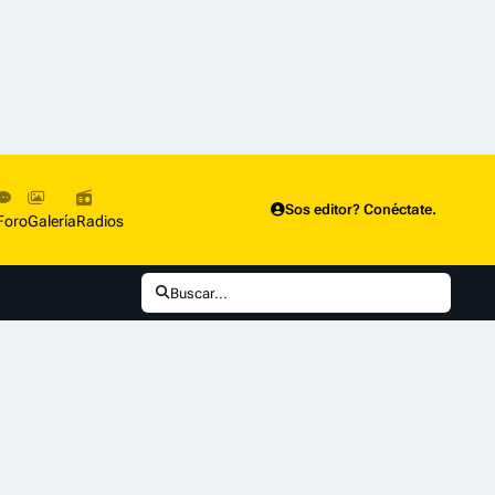
Sos editor? Conéctate.
Foro
Galería
Radios
Buscar...