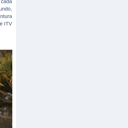
 cada
undo,
ntura
de ITV