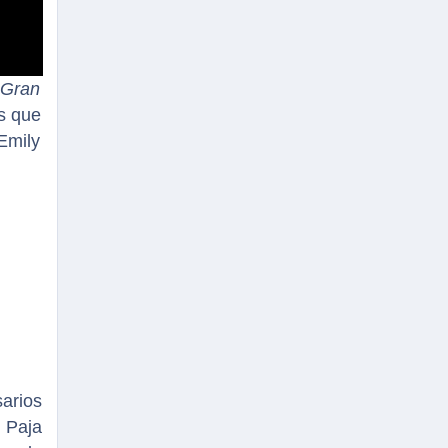
 Gran
s que
Emily
sarios
 Paja