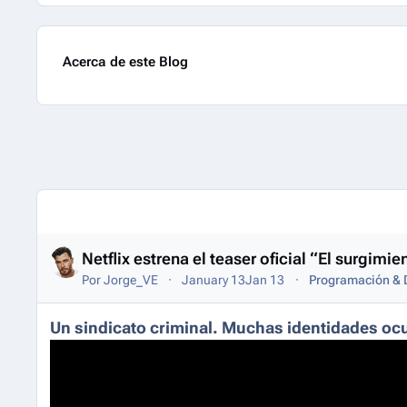
Acerca de este Blog
Entries in this blog
Netflix estrena el teaser oficial “El surgi
Por
Jorge_VE
January 13
Jan 13
Programación & D
Un sindicato criminal. Muchas identidades oc