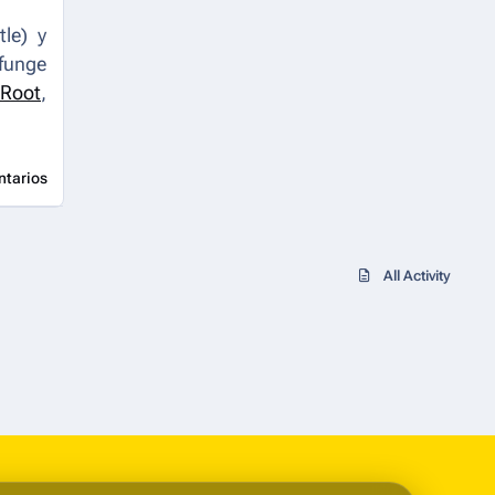
tle
) y
funge
 Root
,
ntarios
All Activity