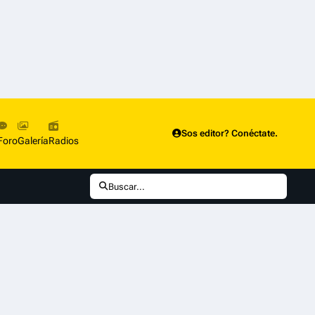
Sos editor? Conéctate.
Foro
Galería
Radios
Buscar...