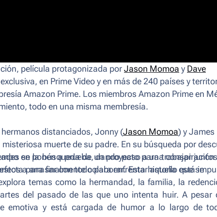
ción
, película protagonizada por
Jason Momoa
y
Dave
exclusiva, en Prime Video y en más de 240 países y territor
mbresía Amazon Prime. Los miembros Amazon Prime en Mé
enimiento, todo en una misma membresía.
s hermanos distanciados, Jonny (
Jason Momoa
) y James
 la misteriosa muerte de su padre. En su búsqueda por desc
lealtades se ponen a prueba, dando paso a una conspiración
po en la búsqueda de un proyecto para trabajar juntos
uestos a arrasar con todo para enfrentar aquello que se
rfecta para finalmente colaborar. Esta historia está imp
xplora temas como la hermandad, la familia, la redenci
artes del pasado de las que uno intenta huir. A pesar
ente emotiva y está cargada de humor a lo largo de to