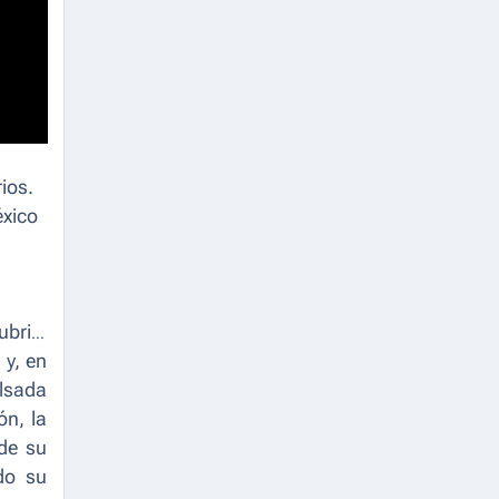
ios.
xico
ubrir
 y, en
ulsada
ón, la
 de su
do su