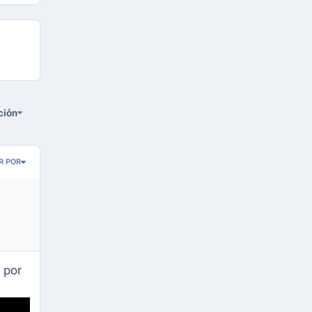
ción
R POR
 por