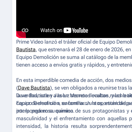
Prime Video lanzó el tráiler oficial de
Equipo Demoli
Bautista
, que estrenará el 28 de enero de 2026, en 
Equipo Demolición
se suma al catálogo de la me
tienen acceso a envíos gratis y rápidos, y entret
En esta imperdible comedia de acción, dos medio
(
Dave Bautista
), se ven obligados a reunirse tras
la verdad, salen a la luz secretos ocultos, y las 
Dave Bautista y Jason Momoa llevaban mucho tiem
capaz de destruir a su familia. Juntos, están disp
Equipo Demolición
, encontraron la oportunidad pe
interponga en su camino.
por la poderosa química de sus protagonistas y e
masculinidad y el enfrentamiento con aquellas p
intensidad, la historia resulta sorprendentem