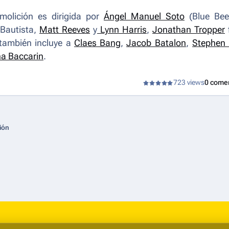
molición
es dirigida por
Ángel Manuel Soto
(
Blue Bee
Bautista,
Matt Reeves
y
Lynn Harris
,
Jonathan Tropper
también incluye a
Claes Bang
,
Jacob Batalon
,
Stephen
a Baccarin
.
723 views
0 come
ión