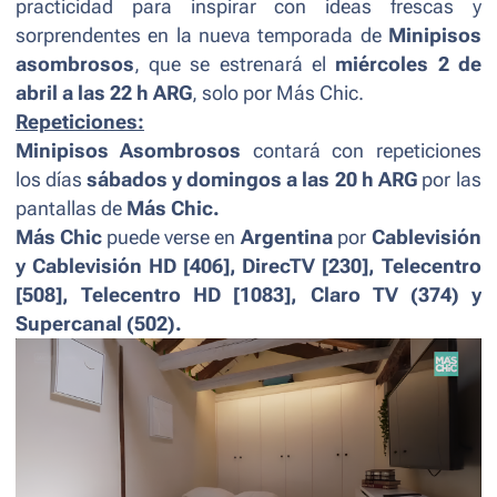
practicidad para inspirar con ideas frescas y
sorprendentes en la nueva temporada de
Minipisos
asombrosos
, que se estrenará el
miércoles 2 de
abril a las 22 h ARG
, solo por Más Chic.
Repeticiones:
Minipisos Asombrosos
contará con repeticiones
los días
sábados y domingos
a las 20 h ARG
por las
pantallas de
Más Chic.
Más Chic
puede verse en
Argentina
por
Cablevisión
y Cablevisión HD [406], DirecTV [230], Telecentro
[508], Telecentro HD [1083], Claro TV (374) y
Supercanal (502).