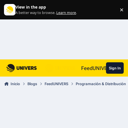
Skip to content
View in the app
×
Di
A better way to browse.
Learn more
.
FeedUNIVERS
Sign In
Inicio
Blogs
FeedUNIVERS
Programación & Distribución