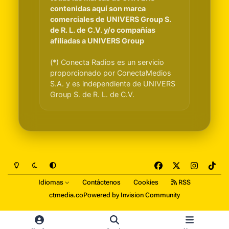
contenidas aquí son marca
comerciales de UNIVERS Group S.
de R. L. de C.V. y/o compañías
afiliadas a UNIVERS Group
(*) Conecta Radios es un servicio
proporcionado por ConectaMedios
S.A. y es independiente de UNIVERS
Group S. de R. L. de C.V.
Light Mode
Dark Mode
System Preference
f
x
i
t
a
n
i
Idiomas
Contáctenos
Cookies
RSS
c
s
k
ctmedia.co
Powered by
Invision Community
e
t
t
b
a
o
o
g
k