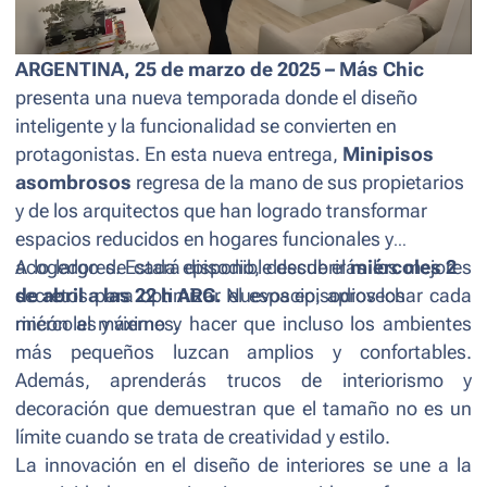
ARGENTINA, 25 de marzo de 2025 – Más Chic
presenta una nueva temporada donde el diseño
inteligente y la funcionalidad se convierten en
protagonistas. En esta nueva entrega,
Minipisos
asombrosos
regresa de la mano de sus propietarios
y de los arquitectos que han logrado transformar
espacios reducidos en hogares funcionales y
acogedores. Estará disponible desde el
A lo largo de cada episodio, descubrirás los mejores
miércoles 2
de abril a las 22 h ARG.
secretos para optimizar el espacio, aprovechar cada
Nuevos episodios los
miércoles y viernes
rincón al máximo y hacer que incluso los ambientes
.
más pequeños luzcan amplios y confortables.
Además, aprenderás trucos de interiorismo y
decoración que demuestran que el tamaño no es un
límite cuando se trata de creatividad y estilo.
La innovación en el diseño de interiores se une a la