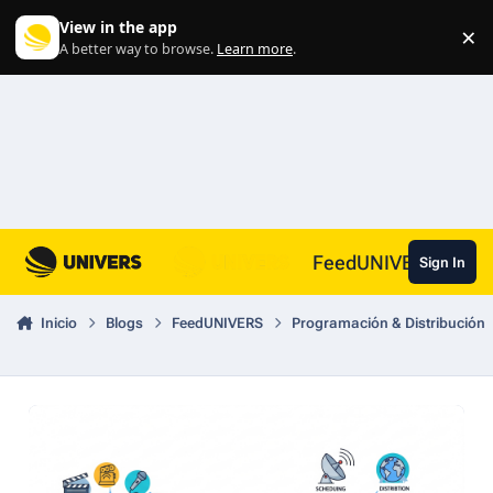
Skip to content
View in the app
×
Di
A better way to browse.
Learn more
.
FeedUNIVERS
Sign In
Inicio
Blogs
FeedUNIVERS
Programación & Distribución