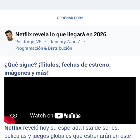
Entries in this blog
ORDENAR POR
Netflix revela lo que llegará en 2026
Por
Jorge_VE
January 7
Jan 7
Programación & Distribución
¿Qué sigue? ¡Títulos, fechas de estreno,
imágenes y más!
Netflix
reveló hoy su esperada lista de series,
películas y juegos globales que estrenarán en este