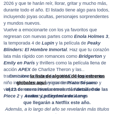
2026 y que te harán reír, llorar, gritar y mucho más,
durante todo el año. El listado tiene algo para todos,
incluyendo joyas ocultas, personajes sorprendentes
y mundos nuevos.
Vuelve a emocionarte con los ya favoritos que
regresan con nuevas partes como
Enola Holmes 3
,
la temporada 4 de
Lupin
y la película de
Peaky
Blinders: El Hombre Inmortal
. Haz que tu corazón
lata más rápido con romances como
Bridgerton
y
Emily en París
y thrillers como la película llena de
acción
APEX
de Charlize Theron y las
transmisiones en vivo de la WWE. Despierta a tu
Descubre
la lista de algunos de los estrenos
niño interior con tus amigos de
globales aquí
, y mantente atento pues
Plaza Sésamo
y
viaja a tierras exóticas a través de
el 22 de enero revelaremos más detalles de las
Narnia
,
One
Piece 2
y
Avatar: La Leyenda de Aang
series y películas mexicanas
.
que llegarán a Netflix este año.
Además, a lo largo del año se revelarán más titulos