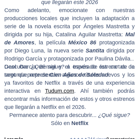
que llegarán este 2026
Como adelanto, emocionate con nuestras
producciones locales que incluyen la adaptación a
serie de la novela escrita por Ángeles Mastretta y
dirigida por su hija, Catalina Aguilar Mastretta:
Mal
de Amores
, la película
México 86
protagonizada
por Diego Luna, la nueva serie
Santita
dirigida por
Rodrigo García y protagonizada por Paulina Dávila y
Gael García Bernal y el esperado estreno de la
Descubre
¿Qué sigue?
a través de las cartas de
segunda parte de
tarot que representan algunos títulos nuevos y los
Cien Años de Soledad
.
ya favoritos de Netflix a través de una experiencia
interactiva en
Tudum.com
. Ahí también podrás
encontrar más información de estos y otros estrenos
que llegarán a Netflix en el 2026.
Permanece atento para descubrir...
¿Qué sigue?
Sólo en
Netflix
Leer más...
744 views
0 comentarios