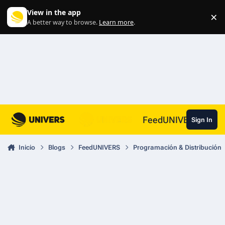
Skip to content
View in the app
×
Di
A better way to browse.
Learn more
.
FeedUNIVERS
Sign In
Inicio
Blogs
FeedUNIVERS
Programación & Distribución