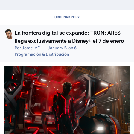
Entries in this blog
ORDENAR POR
La frontera digital se expande: TRON: ARES
llega exclusivamente a Disney+ el 7 de enero
Por
Jorge_VE
January 6
Jan 6
Programación & Distribución