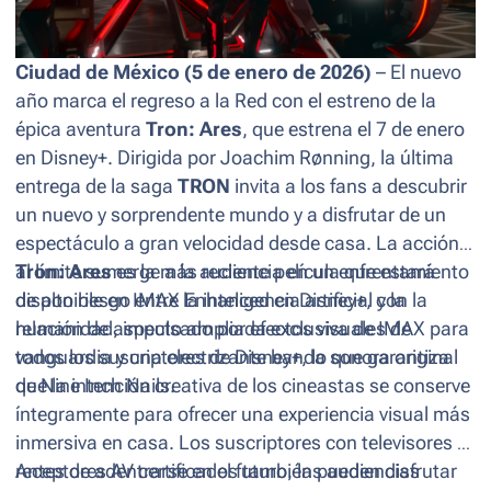
Ciudad de México (5 de enero de 2026)
– El nuevo
año marca el regreso a la Red con el estreno de la
épica aventura
Tron: Ares
, que estrena el 7 de enero
en Disney+. Dirigida por Joachim Rønning, la última
entrega de la saga
TRON
invita a los fans a descubrir
un nuevo y sorprendente mundo y a disfrutar de un
espectáculo a gran velocidad desde casa. La acción
al límite sumerge a la audiencia en un enfrentamiento
Tron: Ares
es la más reciente película que estará
de alto riesgo entre la inteligencia artificial y la
disponible en IMAX Enhanced en Disney+, con la
humanidad, impulsado por efectos visuales de
relación de aspecto ampliada exclusiva de IMAX para
vanguardia y una electrizante banda sonora original
todos los suscriptores de Disney+, lo que garantiza
de Nine Inch Nails.
que la intención creativa de los cineastas se conserve
íntegramente para ofrecer una experiencia visual más
inmersiva en casa. Los suscriptores con televisores y
receptores AV certificados también pueden disfrutar
Antes de adentrarse en el futuro, las audiencias