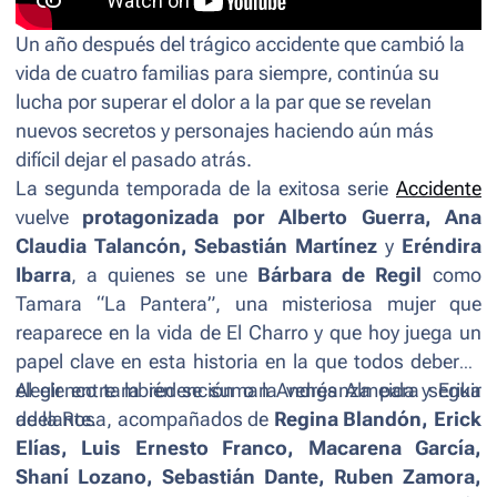
Un año después del trágico accidente que cambió la
vida de cuatro familias para siempre, continúa su
lucha por superar el dolor a la par que se revelan
nuevos secretos y personajes haciendo aún más
difícil dejar el pasado atrás.
La segunda temporada de la exitosa serie
Accidente
vuelve
protagonizada por Alberto Guerra, Ana
Claudia Talancón, Sebastián Martínez
y
Eréndira
Ibarra
, a quienes se une
Bárbara de Regil
como
Tamara “La Pantera”, una misteriosa mujer que
reaparece en la vida de El Charro y que hoy juega un
papel clave en esta historia en la que todos deberán
elegir entre la redención o la venganza para seguir
Al elenco también se suman Andrés Almeida y Erika
adelante.
de la Rosa, acompañados de
Regina Blandón, Erick
Elías, Luis Ernesto Franco, Macarena García,
Shaní Lozano, Sebastián Dante, Ruben Zamora,