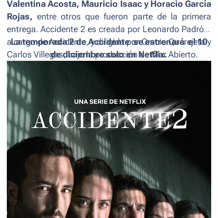
Valentina Acosta, Mauricio Isaac y Horacio García
Rojas,
entre otros que fueron parte de la primera
entrega.
Accidente 2
es creada por Leonardo Padrón,
a cargo de
La temporada 2 de
Accidente
, y dirigida por Gracia Querejeta y
Accidente
se estrenará el 10
Carlos Villegas, bajo la producción de Mar Abierto.
de diciembre solo en Netflix.