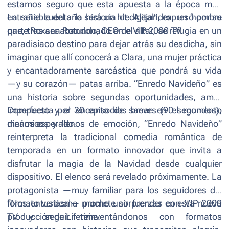
estamos seguro que esta apuesta a la época más
entrañable del año será un hit digital”,
La serie cuenta la historia de Alejandro, un hombre
expresó por su
parte Roxana Rotundo, CEO de VIP 2000 TV.
que, tras ser abandonado en el altar, se refugia en un
paradisíaco destino para dejar atrás su desdicha, sin
imaginar que allí conocerá a Clara, una mujer práctica
y encantadoramente sarcástica que pondrá su vida
—y su corazón— patas arriba. “
Enredo Navideño
” es
una historia sobre segundas oportunidades, amor
imperfecto y el encanto de sanar en el momento
Compuesta por 30 episodios breves (90 segundos),
menos esperado.
dinámicos y llenos de emoción, “
Enredo Navideño”
reinterpreta la tradicional comedia romántica de
temporada en un formato innovador que invita a
disfrutar la magia de la Navidad desde cualquier
dispositivo. El elenco será revelado próximamente. La
protagonista —muy familiar para los seguidores del
formato vertical— promete sorprender en esta nueva
“
Nos entusiasma mucho unir fuerzas con VIP 2000
producción de Lifetime.
TV y seguir reinventándonos con formatos