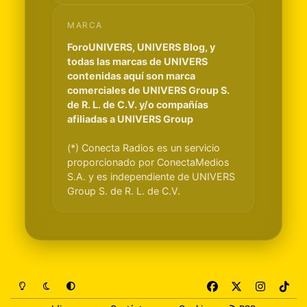
MARCA
ForoUNIVERS, UNIVERS Blog, y
todas las marcas de UNIVERS
contenidas aquí son marca
comerciales de UNIVERS Group S.
de R. L. de C.V. y/o compañías
afiliadas a UNIVERS Group
(*) Conecta Radios es un servicio
proporcionado por ConectaMedios
S.A. y es independiente de UNIVERS
Group S. de R. L. de C.V.
Light Mode
Dark Mode
System Preference
f
x
i
t
a
n
i