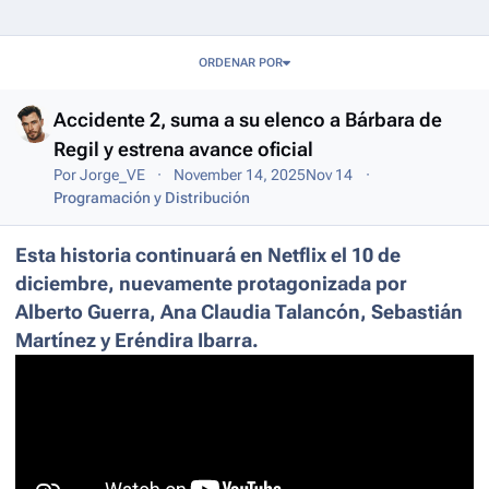
Entries in this blog
ORDENAR POR
Accidente 2, suma a su elenco a Bárbara de
Regil y estrena avance oficial
Por
Jorge_VE
November 14, 2025
Nov 14
Programación y Distribución
Esta historia continuará en Netflix el 10 de
diciembre, nuevamente protagonizada por
Alberto Guerra, Ana Claudia Talancón, Sebastián
Martínez y Eréndira Ibarra.