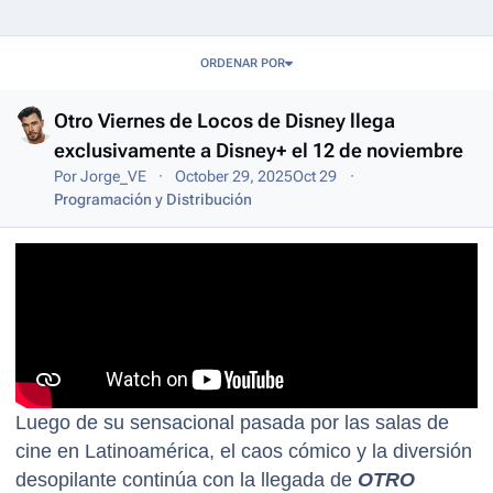
Entries in this blog
ORDENAR POR
Otro Viernes de Locos de Disney llega
exclusivamente a Disney+ el 12 de noviembre
Por
Jorge_VE
October 29, 2025
Oct 29
Programación y Distribución
Luego de su sensacional pasada por las salas de
cine en Latinoamérica, el caos cómico y la diversión
desopilante continúa con la llegada de
OTRO