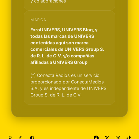
y colaboraciones
MARCA
ForoUNIVERS, UNIVERS Blog, y
todas las marcas de UNIVERS
contenidas aquí son marca
comerciales de UNIVERS Group S.
de R. L. de C.V. y/o compañías
afiliadas a UNIVERS Group
(*) Conecta Radios es un servicio
proporcionado por ConectaMedios
S.A. y es independiente de UNIVERS
Group S. de R. L. de C.V.
Light Mode
Dark Mode
System Preference
f
x
i
t