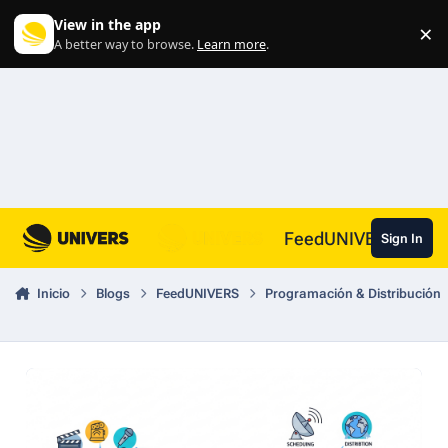
Skip to content
View in the app
×
Di
A better way to browse.
Learn more
.
FeedUNIVERS
Sign In
Inicio
Blogs
FeedUNIVERS
Programación & Distribución