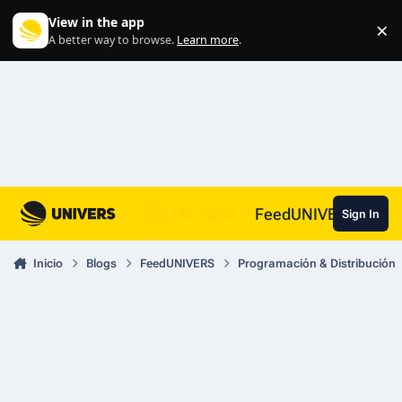
Skip to content
View in the app
×
Di
A better way to browse.
Learn more
.
FeedUNIVERS
Sign In
Inicio
Blogs
FeedUNIVERS
Programación & Distribución