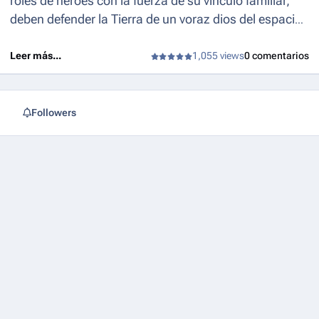
roles de héroes con la fuerza de su vínculo familiar,
deben defender la Tierra de un voraz dios del espacio
y su enigmática Heralda.
Leer más...
1,055 views
0 comentarios
Followers