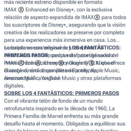
más reciente estreno disponible en formato
IMAX
®
Enhanced en Disney+, con la exclusiva
relación de aspecto expandida de IMAX
®
para todos
los suscriptores de Disney+, asegurando que la visión
creativa de los realizadores se preserve por completo
para una experiencia más inmersiva en casa. Los
suscriptores con televisores y receptores AV
La banda sonora original de
LOS 4 FANTÁSTICOS:
certificados también podrán disfrutar del sonido
PRIMEROS PASOS
, compuesta por el ganador del
IMAX
Premio Oscar
®
Enhanced con tecnología DTS:X, que ofrece
®
, Emmy
®
y Grammy
®
Michael
el rango dinámico completo de la mezcla
Giacchino, está disponible en Spotify, Apple Music,
cinematográfica original.
Amazon Music, YouTube Music y otras plataformas
digitales.
SOBRE
LOS 4 FANTÁSTICOS: PRIMEROS PASOS
Con el vibrante telón de fondo de un mundo
retrofuturista inspirado en la década de 1960, La
Primera Familia de Marvel enfrenta su más grande
desafío hasta el momento. Obligados a equilibrar sus