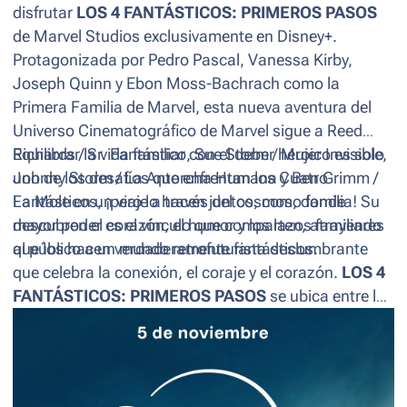
disfrutar
LOS 4 FANTÁSTICOS: PRIMEROS PASOS
de Marvel Studios exclusivamente en Disney+.
Protagonizada por Pedro Pascal, Vanessa Kirby,
Joseph Quinn y Ebon Moss-Bachrach como la
Primera Familia de Marvel, esta nueva aventura del
Universo Cinematográfico de Marvel sigue a Reed
Richards / Sr. Fantástico, Sue Storm / Mujer Invisible,
Equilibrar la vida familiar con el deber heroico es solo
Johnny Storm / La Antorcha Humana y Ben Grimm /
uno de los desafíos que enfrentan los Cuatro
La Mole en un viaje a través del cosmos, donde
Fantásticos, ¡pero lo hacen juntos, como familia! Su
descubren el corazón, el humor y los lazos familiares
mayor poder es el vínculo que comparten, atrayendo
que los hacen verdaderamente fantásticos.
al público a un mundo retrofuturista deslumbrante
que celebra la conexión, el coraje y el corazón.
LOS 4
FANTÁSTICOS: PRIMEROS PASOS
se ubica entre las
diez películas más taquilleras de 2025 a nivel
mundial.