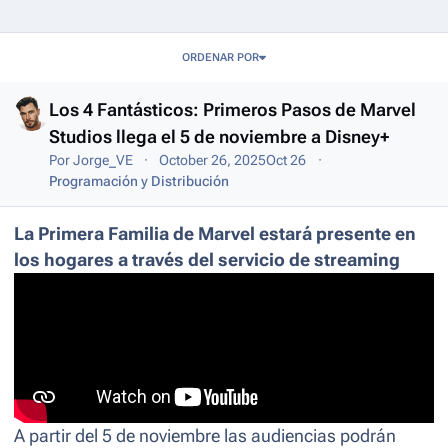
Entries in this blog
ORDENAR POR
Los 4 Fantásticos: Primeros Pasos de Marvel
Studios llega el 5 de noviembre a Disney+
Por
Jorge_VE
October 26, 2025
Oct 26
Programación y Distribución
La Primera Familia de Marvel estará presente en
los hogares a través del servicio de streaming
A partir del 5 de noviembre
las audiencias podrán