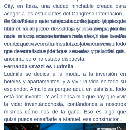
City, en Ibiza, una ciudad hinchable creada para
acoger a los estudiantes del Congreso Internacional
de Diseño a la que han acabado llegando hippies de
Para Violeta, este viaje es una fuga, y es que
todo el mundo con dos ideas en la cabeza: plantar
abandonó al padre de su hija y a su propia familia
cara a los mastodontes hoteleros, que están
nada más quedarse embarazada de Olivia, la niña
empezando a construir en Ibiza, y experimentar todo
con la que vive en la Instant: estaba convencida de
tipo de enrolladas poéticas, sexuales y psicodélicas.
que habrían querido que llevara una vida gris,
anodina, pero no estaba dispuesta.
Fernanda Orazzi es Ludmila
Ludmila se dedica a la moda, a la inversión en
hoteles y apartamentos, y a vivir la vida en todo su
esplendor. Ama Ibiza porque aquí, en esta isla, todo
está por inventar. Y así piensa ella que hay que vivir
la vida: inventándonosla, contándonos a nosotros
mismos cómo nos dé la gana. Eso es algo que
quizá pueda enseñarle a Manuel, ese constructor de
Valencia con el que ha empezado a trabajar: en