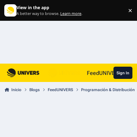
Skip to content
View in the app
×
Di
A better way to browse.
Learn more
.
FeedUNIVERS
Sign In
Inicio
Blogs
FeedUNIVERS
Programación & Distribución