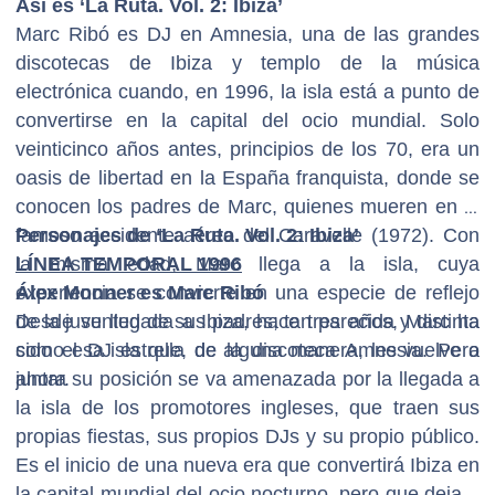
Así es ‘La Ruta. Vol. 2: Ibiza’
Marc Ribó es DJ en Amnesia, una de las grandes
discotecas de Ibiza y templo de la música
electrónica cuando, en 1996, la isla está a punto de
convertirse en la capital del ocio mundial. Solo
veinticinco años antes, principios de los 70, era un
oasis de libertad en la España franquista, donde se
conocen los padres de Marc, quienes mueren en el
famoso accidente aéreo del Caravelle (1972). Con
Personajes de ‘La Ruta. Vol. 2: Ibiza’
la misma edad, Marc llega a la isla, cuya
LÍNEA TEMPORAL 1996
experiencia se convierte en una especie de reflejo
Álex Monner es Marc Ribó
de la juventud de sus padres; tan parecida y distinta
Desde su llegada a Ibiza, hace tres años, Marc ha
como esa isla que, de alguna manera, les vuelve a
sido el DJ estrella de la discoteca Amnesia. Pero
juntar.
ahora su posición se va amenazada por la llegada a
la isla de los promotores ingleses, que traen sus
propias fiestas, sus propios DJs y su propio público.
Es el inicio de una nueva era que convertirá Ibiza en
la capital mundial del ocio nocturno, pero que dejará