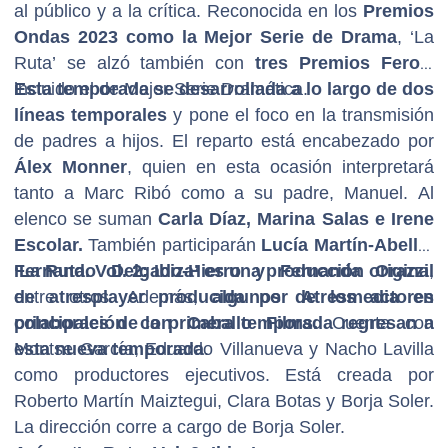
al público y a la crítica. Reconocida en los
Premios
Ondas 2023 como la Mejor Serie de Drama
, ‘La
Ruta’ se alzó también con
tres Premios Feroz
,
incluido el de Mejor Serie Dramática.
Esta temporada se desarrollada a lo largo de dos
líneas temporales
y pone el foco en la transmisión
de padres a hijos. El reparto está encabezado por
Álex Monner
, quien en esta ocasión interpretará
tanto a Marc Ribó como a su padre, Manuel. Al
elenco se suman
Carla Díaz, Marina Salas e Irene
Escolar.
También participarán
Lucía Martín-Abelló,
Fernando Delgado-Hierro y Fernanda Orazzi
‘La Ruta. Vol. 2: Ibiza’ es una producción original
,
entre otros. Además,
de atresplayer producida por Atresmedia en
algunos de los actores
principales de la primera temporada regresan a
colaboración con Caballo Films.
Cuenta con
esta nueva temporada
Montse García, Eduardo Villanueva y Nacho Lavilla
.
como productores ejecutivos. Está creada por
Roberto Martín Maiztegui, Clara Botas y Borja Soler.
La dirección corre a cargo de Borja Soler.