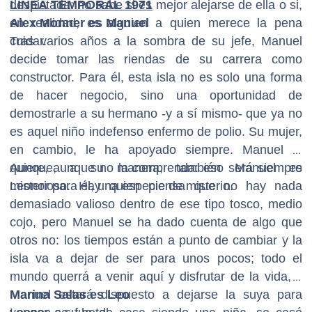
despistada: no sabe si es mejor alejarse de ella o si,
LÍNEA TEMPORAL 1971
en realidad, es alguien a quien merece la pena
Alex Monner es Manuel
cuidar.
Tras varios años a la sombra de su jefe, Manuel
decide tomar las riendas de su carrera como
constructor. Para él, esta isla no es solo una forma
de hacer negocio, sino una oportunidad de
demostrarle a su hermano -y a sí mismo- que ya no
es aquel niño indefenso enfermo de polio. Su mujer,
en cambio, le ha apoyado siempre. Manuel la
quiere, aunque no la comprenda: eso será siempre
Aunque, a su manera, también Manuel es
Leonor para él, una especie de misterio.
misterioso. Hay quien piensa que no hay nada
demasiado valioso dentro de ese tipo tosco, medio
cojo, pero Manuel se ha dado cuenta de algo que
otros no: los tiempos están a punto de cambiar y la
isla va a dejar de ser para unos pocos; todo el
mundo querrá a venir aquí y disfrutar de la vida, y
Manuel estará dispuesto a dejarse la suya para
Marina Salas es Leo