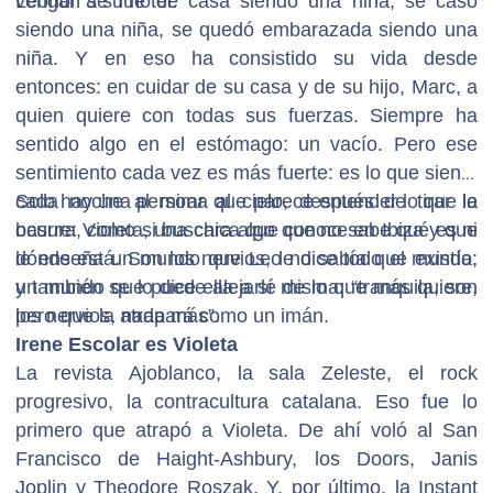
vengan a su hotel.
Leonor se fue de casa siendo una niña, se casó
siendo una niña, se quedó embarazada siendo una
niña. Y en eso ha consistido su vida desde
entonces: en cuidar de su casa y de su hijo, Marc, a
quien quiere con todas sus fuerzas. Siempre ha
sentido algo en el estómago: un vacío. Pero ese
sentimiento cada vez es más fuerte: es lo que siente
cada noche al mirar al cielo, después de tirar la
Solo hay una persona que parece entender lo que le
basura, como si buscara algo que no sabe qué es ni
ocurre: Violeta, una chica que conoce en Ibiza y que
dónde está. Son los nervios, le dice todo el mundo,
le enseña un mundo que Leo no sabía que existía:
y también se lo dice ella a sí misma: “tranquila, son
un mundo que puede alejarle de lo que más quiere,
los nervios, nada más”.
pero que la atrapará como un imán.
Irene Escolar es Violeta
La revista Ajoblanco, la sala Zeleste, el rock
progresivo, la contracultura catalana. Eso fue lo
primero que atrapó a Violeta. De ahí voló al San
Francisco de Haight-Ashbury, los Doors, Janis
Joplin y Theodore Roszak. Y, por último, la Instant