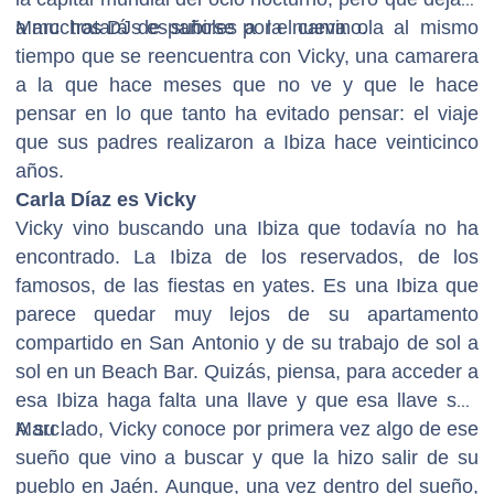
a muchos DJs españoles por el camino.
Marc tratará de subirse a la nueva ola al mismo
tiempo que se reencuentra con Vicky, una camarera
a la que hace meses que no ve y que le hace
pensar en lo que tanto ha evitado pensar: el viaje
que sus padres realizaron a Ibiza hace veinticinco
años.
Carla Díaz es Vicky
Vicky vino buscando una Ibiza que todavía no ha
encontrado. La Ibiza de los reservados, de los
famosos, de las fiestas en yates. Es una Ibiza que
parece quedar muy lejos de su apartamento
compartido en San Antonio y de su trabajo de sol a
sol en un Beach Bar. Quizás, piensa, para acceder a
esa Ibiza haga falta una llave y que esa llave sea
Marc.
A su lado, Vicky conoce por primera vez algo de ese
sueño que vino a buscar y que la hizo salir de su
pueblo en Jaén. Aunque, una vez dentro del sueño,