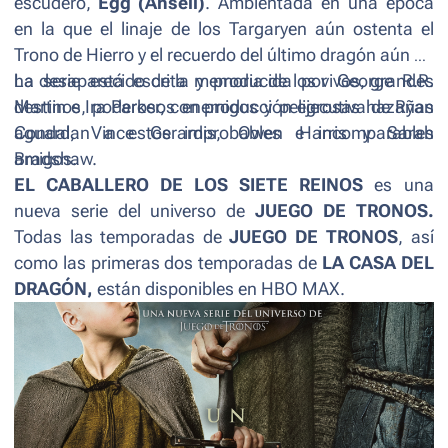
escudero,
Egg (Ansell)
. Ambientada en una época
en la que el linaje de los Targaryen aún ostenta el
Trono de Hierro y el recuerdo del último dragón aún no
ha desaparecido de la memoria de los vivos, grandes
La serie está escrita y producida por George R.R.
destinos, poderosos enemigos y peligrosas hazañas
Martin e Ira Parker, con producción ejecutiva de Ryan
aguardan a estos improbables e incomparables
Condal, Vince Gerardis, Owen Harris y Sarah
amigos.
Bradshaw.
EL CABALLERO DE LOS SIETE REINOS
es una
nueva serie del universo de
JUEGO DE TRONOS.
Todas las temporadas de
JUEGO DE TRONOS
, así
como las primeras dos temporadas de
LA CASA DEL
DRAGÓN,
están disponibles en HBO MAX.