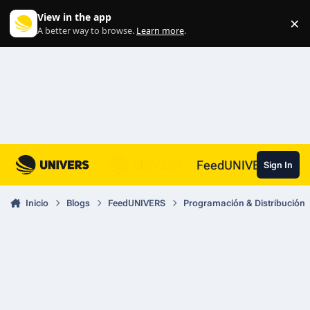
Skip to content
View in the app
×
Di
A better way to browse.
Learn more
.
FeedUNIVERS
Sign In
Inicio
Blogs
FeedUNIVERS
Programación & Distribución