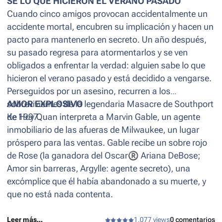
SÉ LO QUE HICIERON EL VERANO PASADO
Cuando cinco amigos provocan accidentalmente un
accidente mortal, encubren su implicación y hacen un
pacto para mantenerlo en secreto. Un año después,
su pasado regresa para atormentarlos y se ven
obligados a enfrentar la verdad: alguien sabe lo que
hicieron el verano pasado y está decidido a vengarse.
Perseguidos por un asesino, recurren a los
sobrevivientes de la legendaria Masacre de Southport
AMOR EXPLOSIVO
de 1997.
Ke Huy Quan interpreta a Marvin Gable, un agente
inmobiliario de las afueras de Milwaukee, un lugar
próspero para las ventas. Gable recibe un sobre rojo
de Rose (la ganadora del Oscar
®
Ariana DeBose;
Amor sin barreras
,
Argylle: agente secreto
), una
excómplice que él había abandonado a su muerte, y
que no está nada contenta.
Leer más...
1,077 views
0 comentarios