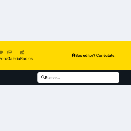
Sos editor? Conéctate.
Foro
Galería
Radios
Buscar...