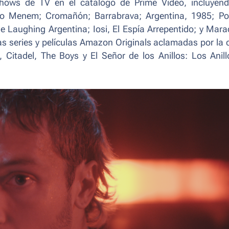
shows de TV en el catálogo de Prime Video, incluyend
mo
Menem; Cromañón; Barrabrava
;
Argentina, 1985; Po
ne Laughing Argentina; Iosi, El Espía Arrepentido;
y
Mara
s series y películas Amazon Originals aclamadas por la c
, Citadel, The Boys
y
El Señor de los Anillos: Los Anil