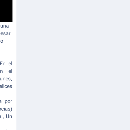
, una
pesar
io
(En el
En el
lunes,
elices
a por
cias
)
al, Un