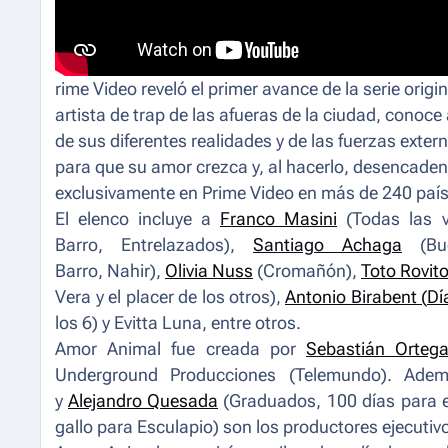
rime Video reveló el primer avance de la serie origi
artista de trap de las afueras de la ciudad, conoce
de sus diferentes realidades y de las fuerzas exte
para que su amor crezca y, al hacerlo, desencadena
exclusivamente en Prime Video en más de 240 paíse
El elenco incluye a
Franco Masini
(
Todas las 
Barro
,
Entrelazados
),
Santiago Achaga
(
Bu
Barro
,
Nahir
),
Olivia Nuss
(
Cromañón
),
Toto Rovit
Vera y el placer de los otros
),
Antonio Birabent (
Dí
los 6
) y Evitta Luna, entre otros.
Amor Animal
fue creada por
Sebastián Orteg
Underground Producciones (Telemundo). Ade
y
Alejandro Quesada
(
Graduados, 100 días para
gallo para Esculapio
) son los productores ejecutiv