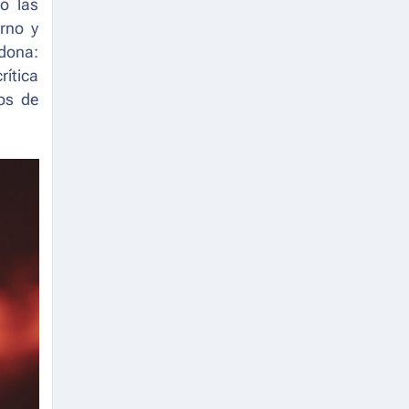
o las
rno y
dona:
rítica
los de