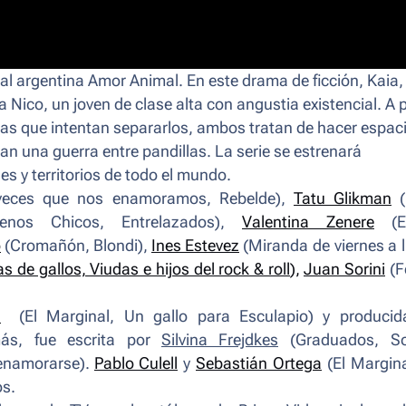
nal argentina
Amor Animal
. En este drama de ficción, Kaia
 a Nico, un joven de clase alta con angustia existencial. A 
rnas que intentan separarlos, ambos tratan de hacer espac
n una guerra entre pandillas. La serie se estrenará
s y territorios de todo el mundo.
veces que nos enamoramos, Rebelde
),
Tatu Glikman
enos Chicos, Entrelazados
),
Valentina Zenere
(
o
(
Cromañón, Blondi
),
Ines Estevez
(
Miranda de viernes a 
as de gallos, Viudas e hijos del rock & roll
),
Juan Sorini
(
F
a
(
El Marginal, Un gallo para Esculapio
) y producid
más, fue escrita por
Silvina Frejdkes
(
Graduados, So
 enamorarse
).
Pablo Culell
y
Sebastián Ortega
(
El Margin
os.