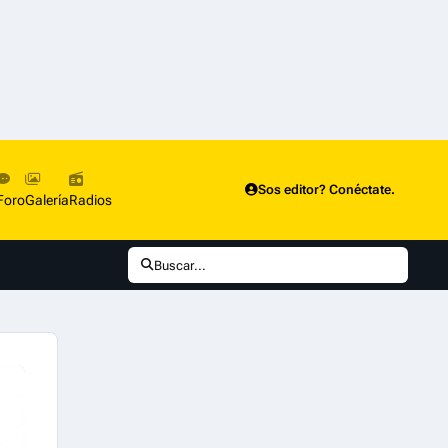
Sos editor? Conéctate.
Foro
Galería
Radios
Buscar...