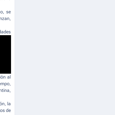
o, se
enzan,
idades
ión al
iempo,
ntina,
ón, la
pos de