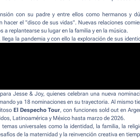
sión con su padre y entre ellos como hermanos y dú
 hacer el "disco de sus vidas". Nuevas relaciones comi
 a replantearse su lugar en la familia y en la música.
 llega la pandemia y con ello la exploración de sus ident
fíos que los llevan a reinventarse creativamente.
e para Jesse & Joy, quienes celebran una nueva nominac
mando ya 18 nominaciones en su trayectoria. Al mismo t
xitoso
El Despecho Tour
, con funciones sold out en Arge
nidos, Latinoamérica y México hasta marzo de 2026.
 temas universales como la identidad, la familia, la religi
esafíos de la maternidad y la reinvención creativa en tiem