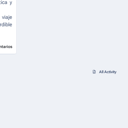
tica y
 viaje
rdible
ntarios
All Activity