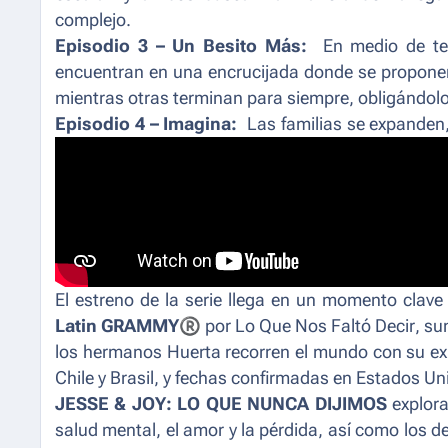
complejo.
Episodio 3 – Un Besito Más:
En medio de ten
encuentran en una encrucijada donde se proponen
mientras otras terminan para siempre, obligándolos
Episodio 4 – Imagina:
Las familias se expanden,
como individuos, como familia, amor, y nuevos desa
El estreno de la serie llega en un momento clav
Latin GRAMMY
®
por
Lo Que Nos Faltó Decir
, su
los hermanos Huerta recorren el mundo con su e
Chile y Brasil, y fechas confirmadas en Estados U
JESSE & JOY: LO QUE NUNCA DIJIMOS
explora
salud mental, el amor y la pérdida, así como los d