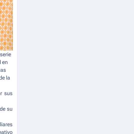
serie
d en
ras
de la
r sus
 de su
liares
ativo